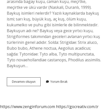
arasında bagay kuşu, caman kuşu, meçrtke,
meçirtke ve ükü vardır (Naskali, Duranlı, 1999).
Baykuş isimleri nelerdir? Yazılı kaynaklarda baykuş
ismi; sarı kuş, büyük kuş, aç kuş, ölüm kuşu,
kukumelko ve puhu gibi isimlerle de bilinmektedir.
Baykuşun adı ne? Baykuş veya gece yırtıcı kuşu,
Strigiformes takımından geceleri avlanan yırtıcı kuş
türlerinin genel adıdır. Solda: Strigidae: Strix aluco,
Bubo bubo, Athene noctua, Aegolius acadicus;
sağda: Tytonidae: Tyto alba, Tyto multipunctata,
Tyto novaehollandiae castanops, Phodilus assimilis.
Baykuşun…
Baykuşun
Devamını okuyun
Yorum Bırak
Diğer
Adı
Nedir
https://www.zenginforum.com
https://gocreativ.com.tr