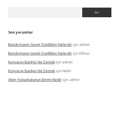
Arama
Son yorumlar
Bandırmanın Genel Özellikleri Nelerdir
için
admin
Bandırmanın Genel Özellikleri Nelerdir
için
Elifnaz
Konyaray Banliyö Ne Demek
için
admin
Konyaray Banliyö Ne Demek
için
Nehir
Akım Yoğunluğunun Birimi Nedir
için
admin
rgir.net