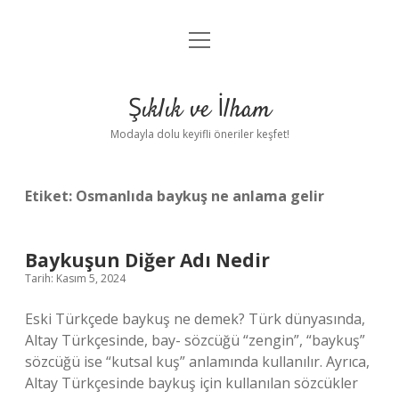
menüyü
Anasayfa
aç
Gizlilik Politikası
Şıklık ve İlham
Yasal Uyarı
Modayla dolu keyifli öneriler keşfet!
Hakkımızda
Etiket:
Osmanlıda baykuş ne anlama gelir
Baykuşun Diğer Adı Nedir
Tarih: Kasım 5, 2024
Eski Türkçede baykuş ne demek? Türk dünyasında,
Altay Türkçesinde, bay- sözcüğü “zengin”, “baykuş”
sözcüğü ise “kutsal kuş” anlamında kullanılır. Ayrıca,
Altay Türkçesinde baykuş için kullanılan sözcükler