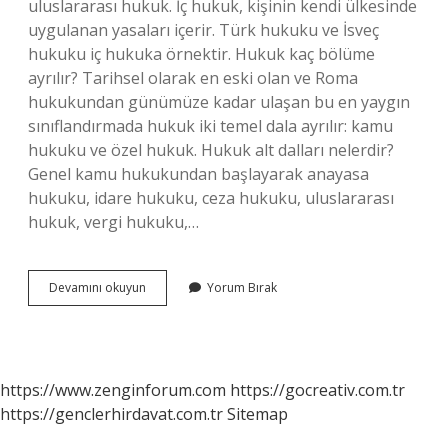
uluslararası hukuk. İç hukuk, kişinin kendi ülkesinde
uygulanan yasaları içerir. Türk hukuku ve İsveç
hukuku iç hukuka örnektir. Hukuk kaç bölüme
ayrılır? Tarihsel olarak en eski olan ve Roma
hukukundan günümüze kadar ulaşan bu en yaygın
sınıflandırmada hukuk iki temel dala ayrılır: kamu
hukuku ve özel hukuk. Hukuk alt dalları nelerdir?
Genel kamu hukukundan başlayarak anayasa
hukuku, idare hukuku, ceza hukuku, uluslararası
hukuk, vergi hukuku,…
Kaç
Devamını okuyun
Yorum Bırak
Tane
Hukuk
Dalı
Var
https://www.zenginforum.com
https://gocreativ.com.tr
https://genclerhirdavat.com.tr
Sitemap