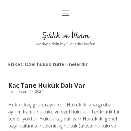
menüyü
Anasayfa
aç
Gizlilik Politikası
Şıklık ve İlham
Yasal Uyarı
Modayla dolu keyifli öneriler keşfet!
Hakkımızda
Etiket:
Özel hukuk türleri nelerdir
Kaç Tane Hukuk Dalı Var
Tarih: Kasım 17, 2024
Hukuk kaç gruba ayrılır? – Hukuk iki ana gruba
ayrılır: Kamu hukuku ve özel hukuk. – Teokratik bir
temeli yoktur. Hukuk kaç dalı var? Hukuk iki genel
başlık altında incelenir: iç hukuk (ulusal hukuk) ve