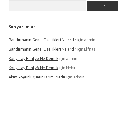
Arama
Son yorumlar
Bandırmanın Genel Özellikleri Nelerdir
için
admin
Bandırmanın Genel Özellikleri Nelerdir
için
Elifnaz
Konyaray Banliyö Ne Demek
için
admin
Konyaray Banliyö Ne Demek
için
Nehir
Akım Yoğunluğunun Birimi Nedir
için
admin
rgir.net