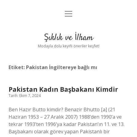
menüyü
Anasayfa
aç
Gizlilik Politikası
Şıklık ve İlham
Yasal Uyarı
Modayla dolu keyifli öneriler keşfet!
Hakkımızda
Etiket:
Pakistan İngiltereye bağlı mı
Pakistan Kadın Başbakanı Kimdir
Tarih: Ekim 7, 2024
Ben Hazır Butto kimdir? Benazir Bhutto [a] (21
Haziran 1953 – 27 Aralık 2007) 1988’den 1990’a ve
tekrar 1993’ten 1996’ya kadar Pakistan’ın 11. ve 13.
Başbakanı olarak görev yapan Pakistanlı bir