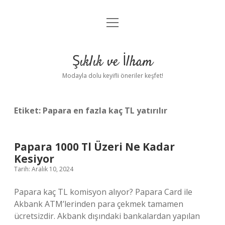
menüyü
Anasayfa
aç
Gizlilik Politikası
Şıklık ve İlham
Yasal Uyarı
Modayla dolu keyifli öneriler keşfet!
Hakkımızda
Etiket:
Papara en fazla kaç TL yatırılır
Papara 1000 Tl Üzeri Ne Kadar
Kesiyor
Tarih: Aralık 10, 2024
Papara kaç TL komisyon alıyor? Papara Card ile
Akbank ATM’lerinden para çekmek tamamen
ücretsizdir. Akbank dışındaki bankalardan yapılan