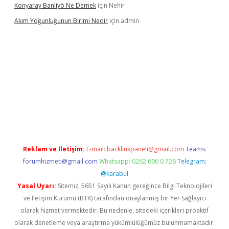
Konyaray Banliyö Ne Demek
için
Nehir
Akım Yoğunluğunun Birimi Nedir
için
admin
ir.net
Reklam ve İletişim:
E-mail:
backlinkpaneli@gmail.com
Teams:
forumhizmeti@gmail.com
Whatsapp: 0262 606 0 726
Telegram:
@karabul
Yasal Uyarı:
Sitemiz, 5651 Sayılı Kanun gereğince Bilgi Teknolojileri
ve İletişim Kurumu (BTK) tarafından onaylanmış bir Yer Sağlayıcı
olarak hizmet vermektedir. Bu nedenle, sitedeki içerikleri proaktif
olarak denetleme veya araştırma yükümlülüğümüz bulunmamaktadır.