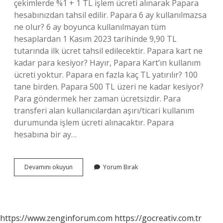
çekimlerde %1 + 1 TL işlem ücreti alınarak Papara
hesabınızdan tahsil edilir. Papara 6 ay kullanılmazsa
ne olur? 6 ay boyunca kullanılmayan tüm
hesaplardan 1 Kasım 2023 tarihinde 9,90 TL
tutarında ilk ücret tahsil edilecektir. Papara kart ne
kadar para kesiyor? Hayır, Papara Kart’ın kullanım
ücreti yoktur. Papara en fazla kaç TL yatırılır? 100
tane birden. Papara 500 TL üzeri ne kadar kesiyor?
Para göndermek her zaman ücretsizdir. Para
transferi alan kullanıcılardan aşırı/ticari kullanım
durumunda işlem ücreti alınacaktır. Papara
hesabına bir ay…
Papara
Devamını okuyun
Yorum Bırak
1000
Tl
Üzeri
Ne
Kadar
https://www.zenginforum.com
https://gocreativ.com.tr
Kesiyor