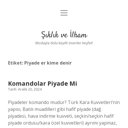
menüyü
Anasayfa
aç
Gizlilik Politikası
Şıklık ve İlham
Yasal Uyarı
Modayla dolu keyifli öneriler keşfet!
Hakkımızda
Etiket:
Piyade er kime denir
Komandolar Piyade Mi
Tarih: Aralık 20, 2024
Piyadeler komando mudur? Türk Kara Kuvvetleri’nin
yapısı, Batılı muadilleri gibi hafif piyade (dağ
piyadesi, hava indirme kuvveti, seçkin/seçkin hafif
piyade ordusu/kara özel kuvvetleri) ayrımı yapmaz,