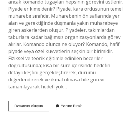
ancak komando tugayları hepsinin görevini üstlenir.
Piyade er kime denir? Piyade, kara ordusunun temel
muharebe sınıfıdır. Muharebenin ön saflarında yer
alan ve gerektiğinde düşmanla yakın muharebeye
giren askerlerden oluşur. Piyadeler, takımlardan
taburlara kadar bağımsız organizasyonlarda görev
alırlar. Komando olunca ne oluyor? Komando, hafif
piyade veya özel kuvvetlerin seçkin bir birimidir.
Fiziksel ve teorik eğitimle edinilen beceriler
doğrultusunda; kısa bir süre içerisinde hedefin
detaylı keşfini gerçekleştirerek, durumu
değerlendirerek ve ikmal olmasa bile görevi
tamamlayarak hedefi yok…
Komandolar
Devamını okuyun
Yorum Bırak
Piyade
Mi