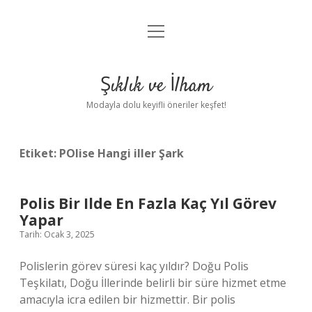
menüyü
Anasayfa
aç
Gizlilik Politikası
Şıklık ve İlham
Yasal Uyarı
Modayla dolu keyifli öneriler keşfet!
Hakkımızda
Etiket:
POlise Hangi iller Şark
Polis Bir Ilde En Fazla Kaç Yıl Görev
Yapar
Tarih: Ocak 3, 2025
Polislerin görev süresi kaç yıldır? Doğu Polis
Teşkilatı, Doğu İllerinde belirli bir süre hizmet etme
amacıyla icra edilen bir hizmettir. Bir polis