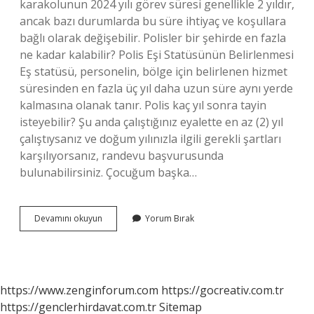
karakolunun 2024 yılı görev süresi genellikle 2 yıldır,
ancak bazı durumlarda bu süre ihtiyaç ve koşullara
bağlı olarak değişebilir. Polisler bir şehirde en fazla
ne kadar kalabilir? Polis Eşi Statüsünün Belirlenmesi
Eş statüsü, personelin, bölge için belirlenen hizmet
süresinden en fazla üç yıl daha uzun süre aynı yerde
kalmasına olanak tanır. Polis kaç yıl sonra tayin
isteyebilir? Şu anda çalıştığınız eyalette en az (2) yıl
çalıştıysanız ve doğum yılınızla ilgili gerekli şartları
karşılıyorsanız, randevu başvurusunda
bulunabilirsiniz. Çocuğum başka…
Polis
Devamını okuyun
Yorum Bırak
Bir
Ilde
En
Fazla
Kaç
https://www.zenginforum.com
https://gocreativ.com.tr
Yıl
https://genclerhirdavat.com.tr
Sitemap
Görev