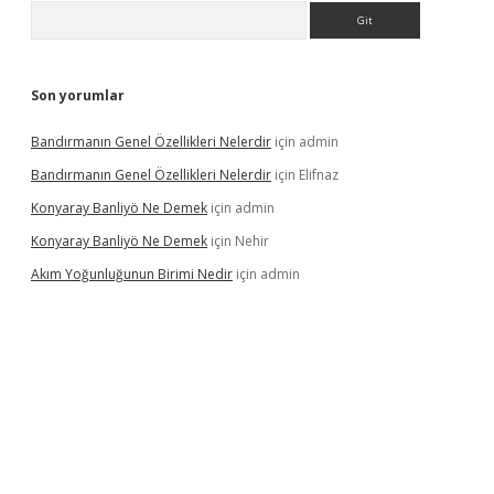
Arama
Son yorumlar
Bandırmanın Genel Özellikleri Nelerdir
için
admin
Bandırmanın Genel Özellikleri Nelerdir
için
Elifnaz
Konyaray Banliyö Ne Demek
için
admin
Konyaray Banliyö Ne Demek
için
Nehir
Akım Yoğunluğunun Birimi Nedir
için
admin
ergir.net