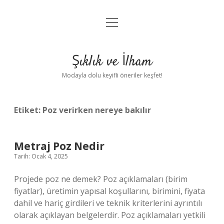
menüyü
Anasayfa
aç
Gizlilik Politikası
Şıklık ve İlham
Yasal Uyarı
Modayla dolu keyifli öneriler keşfet!
Hakkımızda
Etiket:
Poz verirken nereye bakılır
Metraj Poz Nedir
Tarih: Ocak 4, 2025
Projede poz ne demek? Poz açıklamaları (birim
fiyatlar), üretimin yapısal koşullarını, birimini, fiyata
dahil ve hariç girdileri ve teknik kriterlerini ayrıntılı
olarak açıklayan belgelerdir. Poz açıklamaları yetkili