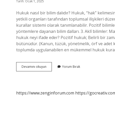
Tarih: Ocak 1, 2025
Hukuk nasıl bir bilim dalıdır? Hukuk, “hak” kelimesin
yetkili organları tarafından toplumsal ilişkileri d
kurallar sistemi olarak tanımlanabilir. Pozitif bilimler
yöntemlere dayanan bilim dalları. 3. Aklî bilimler: M
hukuk neyi ifade eder? Pozitif hukuk; Belirli bir za
bütünüdür. (Kanun, tüzük, yönetmelik, örf ve adet k
toplumda uygulanabilen en mükemmel hukuk kurallar
Hukuk
Devamını okuyun
Yorum Bırak
Pozitif
Bir
Bilim
Midir
https://www.zenginforum.com
https://gocreativ.com