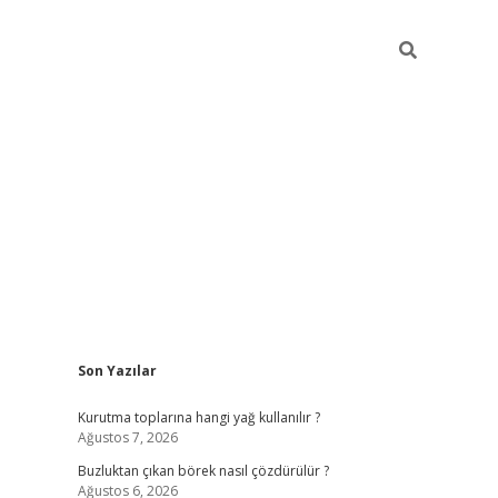
Sidebar
Son Yazılar
betexper giriş
betexpergir.net
Kurutma toplarına hangi yağ kullanılır ?
Ağustos 7, 2026
Buzluktan çıkan börek nasıl çözdürülür ?
Ağustos 6, 2026