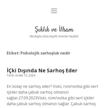
menüyü
Anasayfa
aç
Gizlilik Politikası
Şıklık ve İlham
Yasal Uyarı
Modayla dolu keyifli öneriler keşfet!
Hakkımızda
Etiket:
Psikolojik sarhoşluk nedir
İÇki Dışında Ne Sarhoş Eder
Tarih: Aralık 10, 2024
En kolay ne sarhoş eder? Viski, rom/votka gibi sert
içkiler daha çabuk sarhoş olmanızı
sağlar.27.09.2023Viski, rom/votka gibi sert içkiler
daha çabuk sarhoş olmanızı sağlar. Çabuk sarhoş