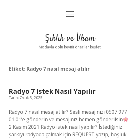
menüyü
Anasayfa
aç
Gizlilik Politikası
Şıklık ve İlham
Yasal Uyarı
Modayla dolu keyifli öneriler keşfet!
Hakkımızda
Etiket:
Radyo 7 nasıl mesaj atılır
Radyo 7 Istek Nasıl Yapılır
Tarih: Ocak 3, 2025
Radyo 7 nasıl mesaj atılır? Sesli mesajınızı 0507 977
01 01’e gönderin ve mesajınız hemen gönderilsin
2 Kasım 2021 Radyo istek nasıl yapılır? İstediğiniz
şarkıyı radyoda çalmak için REQUEST yazıp, boşluk