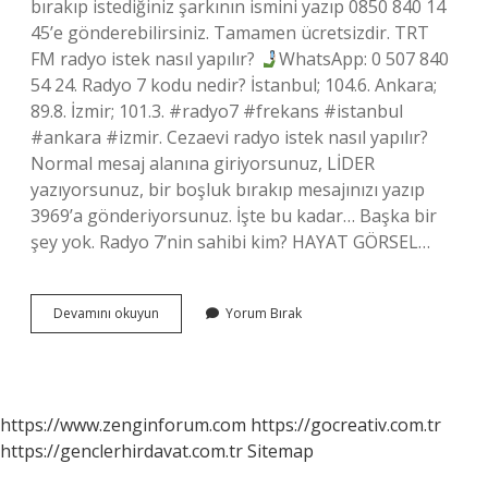
bırakıp istediğiniz şarkının ismini yazıp 0850 840 14
45’e gönderebilirsiniz. Tamamen ücretsizdir. TRT
FM radyo istek nasıl yapılır?
WhatsApp: 0 507 840
54 24. Radyo 7 kodu nedir? İstanbul; 104.6. Ankara;
89.8. İzmir; 101.3. #radyo7 #frekans #istanbul
#ankara #izmir. Cezaevi radyo istek nasıl yapılır?
Normal mesaj alanına giriyorsunuz, LİDER
yazıyorsunuz, bir boşluk bırakıp mesajınızı yazıp
3969’a gönderiyorsunuz. İşte bu kadar… Başka bir
şey yok. Radyo 7’nin sahibi kim? HAYAT GÖRSEL…
Radyo
Devamını okuyun
Yorum Bırak
7
Istek
Nasıl
Yapılır
https://www.zenginforum.com
https://gocreativ.com.tr
https://genclerhirdavat.com.tr
Sitemap