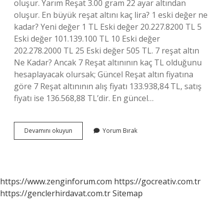
oluşur. Yarım Reşat 3.00 gram 22 ayar altından
oluşur. En büyük reşat altını kaç lira? 1 eski değer ne
kadar? Yeni değer 1 TL Eski değer 20.227.8200 TL 5
Eski değer 101.139.100 TL 10 Eski değer
202.278.2000 TL 25 Eski değer 505 TL. 7 reşat altın
Ne Kadar? Ancak 7 Reşat altınının kaç TL olduğunu
hesaplayacak olursak; Güncel Reşat altın fiyatına
göre 7 Reşat altınının alış fiyatı 133.938,84 TL, satış
fiyatı ise 136.568,88 TL’dir. En güncel…
Reşat
Devamını okuyun
Yorum Bırak
En
Büyük
Altın
Hangisi
https://www.zenginforum.com
https://gocreativ.com.tr
https://genclerhirdavat.com.tr
Sitemap