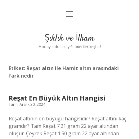
menüyü
Anasayfa
aç
Gizlilik Politikası
Şıklık ve İlham
Yasal Uyarı
Modayla dolu keyifli öneriler keşfet!
Hakkımızda
Etiket:
Reşat altın ile Hamit altın arasındaki
fark nedir
Reşat En Büyük Altın Hangisi
Tarih: Aralık 30, 2024
Reşat altının en büyüğü hangisidir? Reşat altını kaç
gramdır? Tam Reşat 7.21 gram 22 ayar altından
oluşur. Çeyrek Reşat 1.50 gram 22 ayar altından