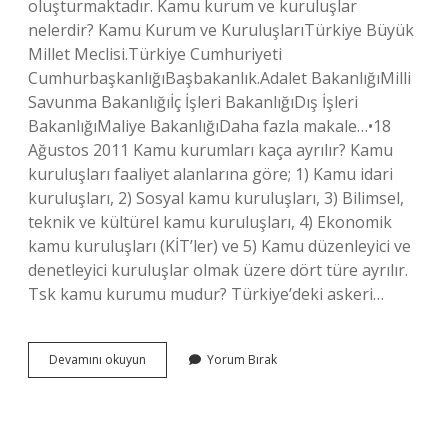
oluşturmaktadır. Kamu kurum ve kuruluşlar
nelerdir? Kamu Kurum ve KuruluşlarıTürkiye Büyük
Millet Meclisi.Türkiye Cumhuriyeti
CumhurbaşkanlığıBaşbakanlık.Adalet BakanlığıMilli
Savunma Bakanlığıİç İşleri BakanlığıDış İşleri
BakanlığıMaliye BakanlığıDaha fazla makale…•18
Ağustos 2011 Kamu kurumları kaça ayrılır? Kamu
kuruluşları faaliyet alanlarına göre; 1) Kamu idari
kuruluşları, 2) Sosyal kamu kuruluşları, 3) Bilimsel,
teknik ve kültürel kamu kuruluşları, 4) Ekonomik
kamu kuruluşları (KİT’ler) ve 5) Kamu düzenleyici ve
denetleyici kuruluşlar olmak üzere dört türe ayrılır.
Tsk kamu kurumu mudur? Türkiye’deki askeri…
Hangi
Devamını okuyun
Yorum Bırak
Kurumlar
Kamu
Kurumudur