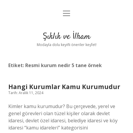
menüyü
Anasayfa
aç
Gizlilik Politikası
Şıklık ve İlham
Yasal Uyarı
Modayla dolu keyifli öneriler keşfet!
Hakkımızda
Etiket:
Resmi kurum nedir 5 tane örnek
Hangi Kurumlar Kamu Kurumudur
Tarih: Aralık 11, 2024
Kimler kamu kurumudur? Bu çerçevede, yerel ve
genel görevleri olan tüzel kişiler olarak devlet
idaresi, devlet özel idaresi, belediye idaresi ve köy
idaresi “kamu idareleri” kategorisini