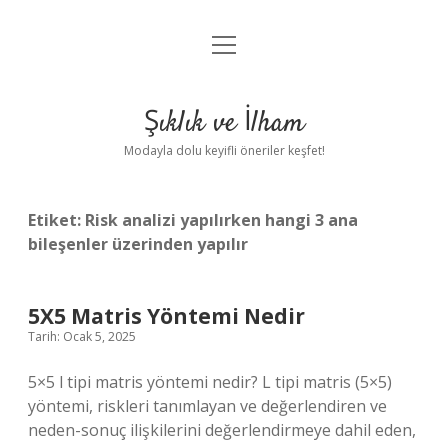
menüyü
Anasayfa
aç
Gizlilik Politikası
Şıklık ve İlham
Yasal Uyarı
Modayla dolu keyifli öneriler keşfet!
Hakkımızda
Etiket:
Risk analizi yapılırken hangi 3 ana
bileşenler üzerinden yapılır
5X5 Matris Yöntemi Nedir
Tarih: Ocak 5, 2025
5×5 l tipi matris yöntemi nedir? L tipi matris (5×5)
yöntemi, riskleri tanımlayan ve değerlendiren ve
neden-sonuç ilişkilerini değerlendirmeye dahil eden,