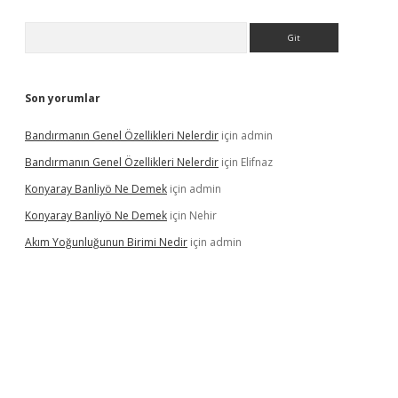
Arama
Son yorumlar
Bandırmanın Genel Özellikleri Nelerdir
için
admin
Bandırmanın Genel Özellikleri Nelerdir
için
Elifnaz
Konyaray Banliyö Ne Demek
için
admin
Konyaray Banliyö Ne Demek
için
Nehir
Akım Yoğunluğunun Birimi Nedir
için
admin
r giriş
betexpergir.net