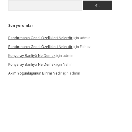
Arama
Son yorumlar
Bandırmanın Genel Özellikleri Nelerdir
için
admin
Bandırmanın Genel Özellikleri Nelerdir
için
Elifnaz
Konyaray Banliyö Ne Demek
için
admin
Konyaray Banliyö Ne Demek
için
Nehir
Akım Yoğunluğunun Birimi Nedir
için
admin
rgir.net