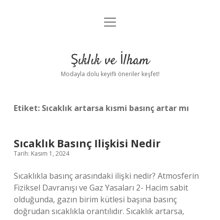
menüyü
Anasayfa
aç
Gizlilik Politikası
Şıklık ve İlham
Yasal Uyarı
Modayla dolu keyifli öneriler keşfet!
Hakkımızda
Etiket:
Sıcaklık artarsa kısmi basınç artar mı
Sıcaklık Basınç Ilişkisi Nedir
Tarih: Kasım 1, 2024
Sıcaklıkla basınç arasındaki ilişki nedir? Atmosferin
Fiziksel Davranışı ve Gaz Yasaları 2- Hacim sabit
olduğunda, gazın birim kütlesi başına basınç
doğrudan sıcaklıkla orantılıdır. Sıcaklık artarsa,