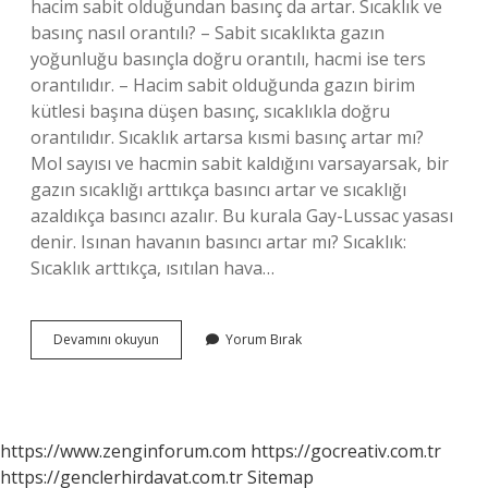
hacim sabit olduğundan basınç da artar. Sıcaklık ve
basınç nasıl orantılı? – Sabit sıcaklıkta gazın
yoğunluğu basınçla doğru orantılı, hacmi ise ters
orantılıdır. – Hacim sabit olduğunda gazın birim
kütlesi başına düşen basınç, sıcaklıkla doğru
orantılıdır. Sıcaklık artarsa kısmi basınç artar mı?
Mol sayısı ve hacmin sabit kaldığını varsayarsak, bir
gazın sıcaklığı arttıkça basıncı artar ve sıcaklığı
azaldıkça basıncı azalır. Bu kurala Gay-Lussac yasası
denir. Isınan havanın basıncı artar mı? Sıcaklık:
Sıcaklık arttıkça, ısıtılan hava…
Sıcaklık
Devamını okuyun
Yorum Bırak
Basınç
Ilişkisi
Nedir
https://www.zenginforum.com
https://gocreativ.com.tr
https://genclerhirdavat.com.tr
Sitemap