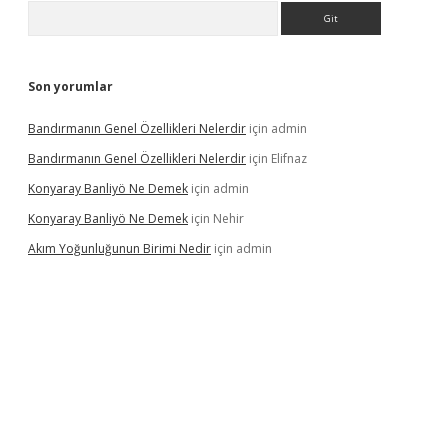
Arama
Son yorumlar
Bandırmanın Genel Özellikleri Nelerdir
için
admin
Bandırmanın Genel Özellikleri Nelerdir
için
Elifnaz
Konyaray Banliyö Ne Demek
için
admin
Konyaray Banliyö Ne Demek
için
Nehir
Akım Yoğunluğunun Birimi Nedir
için
admin
rgir.net