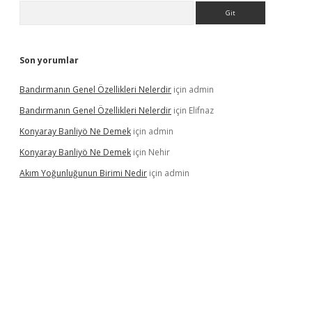
Arama
Son yorumlar
Bandırmanın Genel Özellikleri Nelerdir
için
admin
Bandırmanın Genel Özellikleri Nelerdir
için
Elifnaz
Konyaray Banliyö Ne Demek
için
admin
Konyaray Banliyö Ne Demek
için
Nehir
Akım Yoğunluğunun Birimi Nedir
için
admin
ergir.net