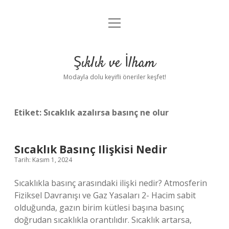
menüyü
Anasayfa
aç
Gizlilik Politikası
Şıklık ve İlham
Yasal Uyarı
Modayla dolu keyifli öneriler keşfet!
Hakkımızda
Etiket:
Sıcaklık azalırsa basınç ne olur
Sıcaklık Basınç Ilişkisi Nedir
Tarih: Kasım 1, 2024
Sıcaklıkla basınç arasındaki ilişki nedir? Atmosferin
Fiziksel Davranışı ve Gaz Yasaları 2- Hacim sabit
olduğunda, gazın birim kütlesi başına basınç
doğrudan sıcaklıkla orantılıdır. Sıcaklık artarsa,