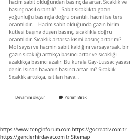
hacim sabit olduğundan basınç da artar. Sıcaklık ve
basınç nasıl orantılı? – Sabit sıcaklıkta gazın
yoğunluğu basınçla doğru orantılı, hacmi ise ters
orantılıdır. – Hacim sabit olduğunda gazın birim
kütlesi başına düşen basınç, sıcaklıkla doğru
orantılıdır. Sıcaklık artarsa kısmi basınç artar mı?
Mol sayısı ve hacmin sabit kaldığını varsayarsak, bir
gazın sıcaklığı arttıkça basıncı artar ve sıcaklığı
azaldıkça basıncı azalır. Bu kurala Gay-Lussac yasası
denir. Isınan havanın basıncı artar mı? Sıcaklık:
Sıcaklık arttıkça, ısıtılan hava…
Sıcaklık
Devamını okuyun
Yorum Bırak
Basınç
Ilişkisi
Nedir
https://www.zenginforum.com
https://gocreativ.com.tr
https://genclerhirdavat.com.tr
Sitemap