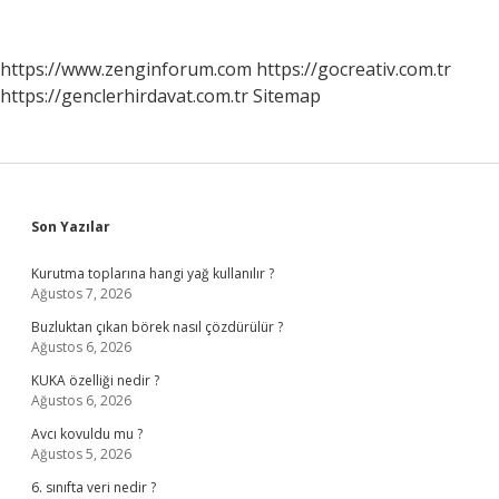
Düşmanı
Değil
Milletin
https://www.zenginforum.com
https://gocreativ.com.tr
Makus
https://genclerhirdavat.com.tr
Sitemap
Talihini
De
Yendiniz
Hangi
Savaşta
Söylendi
Sidebar
Son Yazılar
Kurutma toplarına hangi yağ kullanılır ?
Ağustos 7, 2026
Buzluktan çıkan börek nasıl çözdürülür ?
Ağustos 6, 2026
KUKA özelliği nedir ?
Ağustos 6, 2026
Avcı kovuldu mu ?
Ağustos 5, 2026
6. sınıfta veri nedir ?