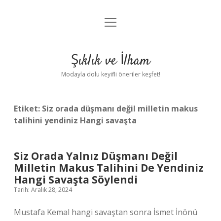
menüyü
Anasayfa
aç
Gizlilik Politikası
Şıklık ve İlham
Yasal Uyarı
Modayla dolu keyifli öneriler keşfet!
Hakkımızda
Etiket:
Siz orada düşmanı değil milletin makus
talihini yendiniz Hangi savaşta
Siz Orada Yalnız Düşmanı Değil
Milletin Makus Talihini De Yendiniz
Hangi Savaşta Söylendi
Tarih: Aralık 28, 2024
Mustafa Kemal hangi savaştan sonra İsmet İnönü