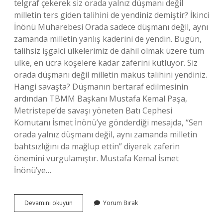
telgraf çekerek siz orada yalnız düşmanı değil
milletin ters giden talihini de yendiniz demiştir? İkinci
İnönü Muharebesi Orada sadece düşmanı değil, aynı
zamanda milletin yanlış kaderini de yendin. Bugün,
talihsiz işgalci ülkelerimiz de dahil olmak üzere tüm
ülke, en ücra köşelere kadar zaferini kutluyor. Siz
orada düşmanı değil milletin makus talihini yendiniz.
Hangi savaşta? Düşmanın bertaraf edilmesinin
ardından TBMM Başkanı Mustafa Kemal Paşa,
Metristepe’de savaşı yöneten Batı Cephesi
Komutanı İsmet İnönü’ye gönderdiği mesajda, “Sen
orada yalnız düşmanı değil, aynı zamanda milletin
bahtsızlığını da mağlup ettin” diyerek zaferin
önemini vurgulamıştır. Mustafa Kemal İsmet
İnönü’ye…
Siz
Devamını okuyun
Yorum Bırak
Orada
Yalnız