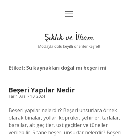
menüyü
Anasayfa
aç
Gizlilik Politikası
Şıklık ve İlham
Yasal Uyarı
Modayla dolu keyifli öneriler keşfet!
Hakkımızda
Etiket:
Su kaynakları doğal mı beşeri mi
Beşeri Yapılar Nedir
Tarih: Aralık 10, 2024
Beşeri yapılar nelerdir? Beşeri unsurlara örnek
olarak binalar, yollar, köprüler, şehirler, tarlalar,
barajlar, alt geçitler, üst geçitler ve tüneller
verilebilir. 5 tane beşeri unsurlar nelerdir? Beşeri