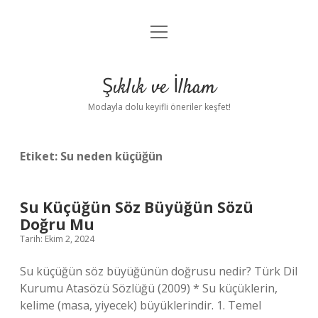
menüyü
Anasayfa
aç
Gizlilik Politikası
Şıklık ve İlham
Yasal Uyarı
Modayla dolu keyifli öneriler keşfet!
Hakkımızda
Etiket:
Su neden küçüğün
Su Küçüğün Söz Büyüğün Sözü
Doğru Mu
Tarih: Ekim 2, 2024
Su küçüğün söz büyüğünün doğrusu nedir? Türk Dil
Kurumu Atasözü Sözlüğü (2009) * Su küçüklerin,
kelime (masa, yiyecek) büyüklerindir. 1. Temel