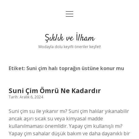
menüyü
Anasayfa
aç
Gizlilik Politikası
Şıklık ve İlham
Yasal Uyarı
Modayla dolu keyifli öneriler keşfet!
Hakkımızda
Etiket:
Suni çim halı toprağın üstüne konur mu
Suni Çim Ömrü Ne Kadardır
Tarih: Aralık 6, 2024
Suni çim su ile yıkanır mı? Suni çim halılar yıkanabilir
ancak aşırı sıcak su veya kimyasal madde
kullanılmaması önemlidir. Yapay çim kullanışlı mı?
Yapay çim sahalar düşük bakım ve daha dayanıklı bir