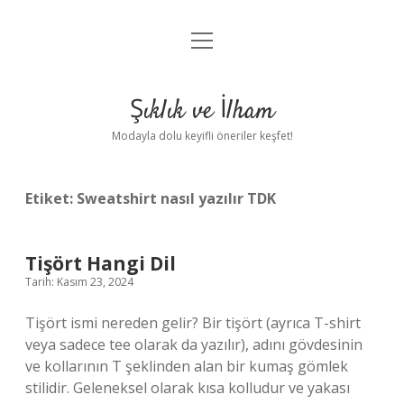
menüyü
Anasayfa
aç
Gizlilik Politikası
Şıklık ve İlham
Yasal Uyarı
Modayla dolu keyifli öneriler keşfet!
Hakkımızda
Etiket:
Sweatshirt nasıl yazılır TDK
Tişört Hangi Dil
Tarih: Kasım 23, 2024
Tişört ismi nereden gelir? Bir tişört (ayrıca T-shirt
veya sadece tee olarak da yazılır), adını gövdesinin
ve kollarının T şeklinden alan bir kumaş gömlek
stilidir. Geleneksel olarak kısa kolludur ve yakası