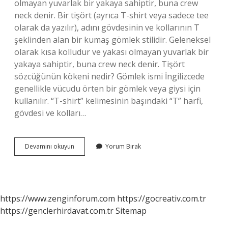
olmayan yuvarlak bir yakaya sahiptir, buna crew
neck denir. Bir tişört (ayrıca T-shirt veya sadece tee
olarak da yazılır), adını gövdesinin ve kollarının T
şeklinden alan bir kumaş gömlek stilidir. Geleneksel
olarak kısa kolludur ve yakası olmayan yuvarlak bir
yakaya sahiptir, buna crew neck denir. Tişört
sözcüğünün kökeni nedir? Gömlek ismi İngilizcede
genellikle vücudu örten bir gömlek veya giysi için
kullanılır. “T-shirt” kelimesinin başındaki “T” harfi,
gövdesi ve kolları…
Tişört
Devamını okuyun
Yorum Bırak
Hangi
Dil
https://www.zenginforum.com
https://gocreativ.com.tr
https://genclerhirdavat.com.tr
Sitemap