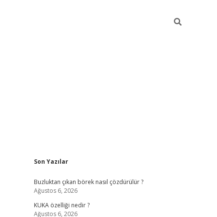
Sidebar
Son Yazılar
betexper giriş
betexpergir.ne
Buzluktan çıkan börek nasıl çözdürülür ?
Ağustos 6, 2026
KUKA özelliği nedir ?
Ağustos 6, 2026