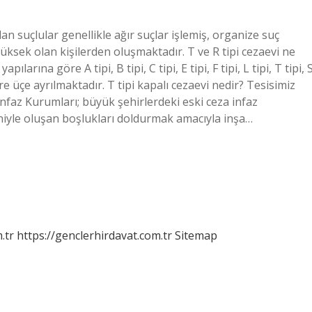
lan suçlular genellikle ağır suçlar işlemiş, organize suç
üksek olan kişilerden oluşmaktadır. T ve R tipi cezaevi ne
rına göre A tipi, B tipi, C tipi, E tipi, F tipi, L tipi, T tipi, 
re üçe ayrılmaktadır. T tipi kapalı cezaevi nedir? Tesisimiz
İnfaz Kurumları; büyük şehirlerdeki eski ceza infaz
eniyle oluşan boşlukları doldurmak amacıyla inşa…
.tr
https://genclerhirdavat.com.tr
Sitemap