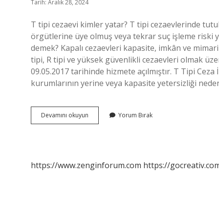
Tarih: Aralık 28, 2024
T tipi cezaevi kimler yatar? T tipi cezaevlerinde tutu
örgütlerine üye olmuş veya tekrar suç işleme riski y
demek? Kapalı cezaevleri kapasite, imkân ve mimari yapıla
tipi, R tipi ve yüksek güvenlikli cezaevleri olmak üze
09.05.2017 tarihinde hizmete açılmıştır. T Tipi Ceza 
kurumlarının yerine veya kapasite yetersizliği ned
T
Devamını okuyun
Yorum Bırak
Tipi
Kapalı
Cezaevi
Hangi
Suçları
https://www.zenginforum.com
https://gocreativ.com
Kapsar