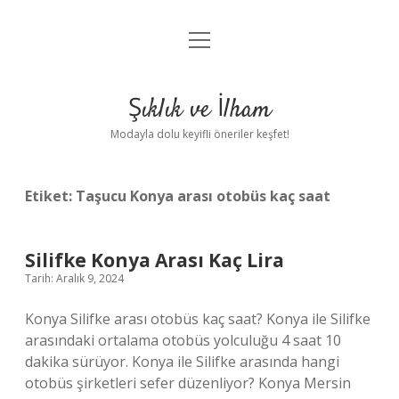
menüyü
Anasayfa
aç
Gizlilik Politikası
Şıklık ve İlham
Yasal Uyarı
Modayla dolu keyifli öneriler keşfet!
Hakkımızda
Etiket:
Taşucu Konya arası otobüs kaç saat
Silifke Konya Arası Kaç Lira
Tarih: Aralık 9, 2024
Konya Silifke arası otobüs kaç saat? Konya ile Silifke
arasındaki ortalama otobüs yolculuğu 4 saat 10
dakika sürüyor. Konya ile Silifke arasında hangi
otobüs şirketleri sefer düzenliyor? Konya Mersin