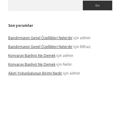
Arama
Son yorumlar
Bandırmanın Genel Özellikleri Nelerdir
için
admin
Bandırmanın Genel Özellikleri Nelerdir
için
Elifnaz
Konyaray Banliyö Ne Demek
için
admin
Konyaray Banliyö Ne Demek
için
Nehir
Akım Yoğunluğunun Birimi Nedir
için
admin
rgir.net