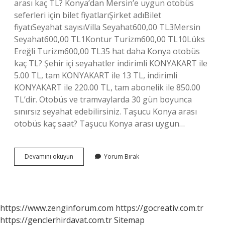
arası kaç TL? Konya’dan Mersin’e uygun otobüs
seferleri için bilet fiyatlarıŞirket adıBilet
fiyatıSeyahat sayısıVilla Seyahat600,00 TL3Mersin
Seyahat600,00 TL1Kontur Turizm600,00 TL10Lüks
Ereğli Turizm600,00 TL35 hat daha Konya otobüs
kaç TL? Şehir içi seyahatler indirimli KONYAKART ile
5.00 TL, tam KONYAKART ile 13 TL, indirimli
KONYAKART ile 220.00 TL, tam abonelik ile 850.00
TL’dir. Otobüs ve tramvaylarda 30 gün boyunca
sınırsız seyahat edebilirsiniz. Taşucu Konya arası
otobüs kaç saat? Taşucu Konya arası uygun…
Silifke
Devamını okuyun
Yorum Bırak
Konya
Arası
Kaç
Lira
https://www.zenginforum.com
https://gocreativ.com.tr
https://genclerhirdavat.com.tr
Sitemap