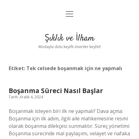
menüyü
Anasayfa
aç
Gizlilik Politikası
Şıklık ve İlham
Yasal Uyarı
Modayla dolu keyifli öneriler keşfet!
Hakkımızda
Etiket:
Tek celsede boşanmak için ne yapmalı
Boşanma Süreci Nasıl Başlar
Tarih: Aralık 4, 2024
Boşanmak isteyen biri ilk ne yapmalı? Dava açma:
Boşanma için ilk adım, ilgili aile mahkemesine resmi
olarak boşanma dilekçesi sunmaktır. Süreç yönetimi:
Boşanma sürecinde mal paylaşımı, velayet ve nafaka