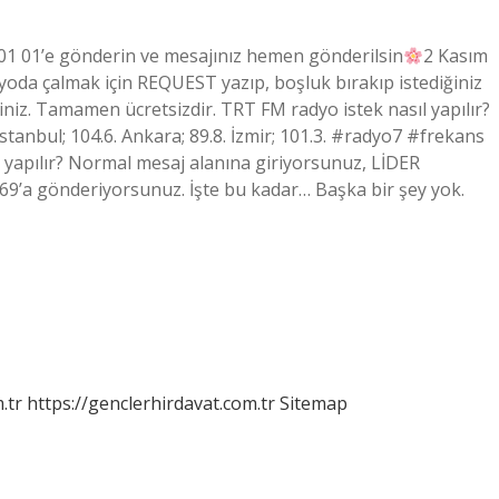
7 01 01’e gönderin ve mesajınız hemen gönderilsin
2 Kasım
adyoda çalmak için REQUEST yazıp, boşluk bırakıp istediğiniz
iniz. Tamamen ücretsizdir. TRT FM radyo istek nasıl yapılır?
tanbul; 104.6. Ankara; 89.8. İzmir; 101.3. #radyo7 #frekans
 yapılır? Normal mesaj alanına giriyorsunuz, LİDER
969’a gönderiyorsunuz. İşte bu kadar… Başka bir şey yok.
.tr
https://genclerhirdavat.com.tr
Sitemap