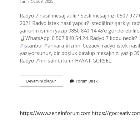
Tarih: Ocak 3, 2025
Radyo 7 nasıl mesaj atılır? Sesli mesajınızı 0507 97
2021 Radyo istek nasıl yapılır? İstediğiniz şarkıyı r
şarkının ismini yazıp 0850 840 14 45’e gönderebilirs
WhatsApp: 0 507 840 54 24. Radyo 7 kodu nedir? İs
#istanbul #ankara #izmir. Cezaevi radyo istek nasıl
yazıyorsunuz, bir boşluk bırakıp mesajınızı yazıp 3
Radyo 7’nin sahibi kim? HAYAT GÖRSEL…
Radyo
Devamını okuyun
Yorum Bırak
7
Istek
Nasıl
Yapılır
https://www.zenginforum.com
https://gocreativ.com