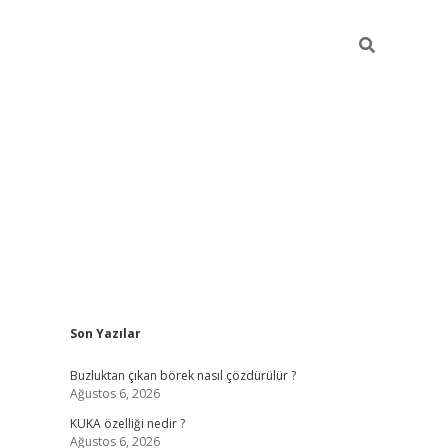
Sidebar
Son Yazılar
betexper giriş
betexpergir.net
Buzluktan çıkan börek nasıl çözdürülür ?
Ağustos 6, 2026
KUKA özelliği nedir ?
Ağustos 6, 2026