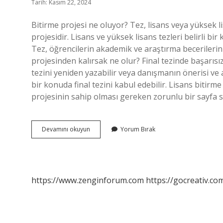
Tarih: Kasım 22, 2024
Bitirme projesi ne oluyor? Tez, lisans veya yüksek
projesidir. Lisans ve yüksek lisans tezleri belirli bi
Tez, öğrencilerin akademik ve araştırma becerilerini
projesinden kalırsak ne olur? Final tezinde başarısı
tezini yeniden yazabilir veya danışmanın önerisi ve
bir konuda final tezini kabul edebilir. Lisans bitirme
projesinin sahip olması gereken zorunlu bir sayfa s
Lisans
Devamını okuyun
Yorum Bırak
Bitirme
Projesi
Ne
Demek
https://www.zenginforum.com
https://gocreativ.com