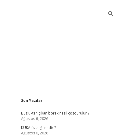
Sidebar
Son Yazılar
betexper giriş
betexpergir.net
Buzluktan çıkan börek nasıl çözdürülür ?
Ağustos 6, 2026
KUKA özelliği nedir ?
Ağustos 6, 2026