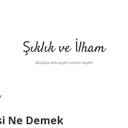
Şıklık ve İlham
Modayla dolu keyifli öneriler keşfet!
r
esi Ne Demek