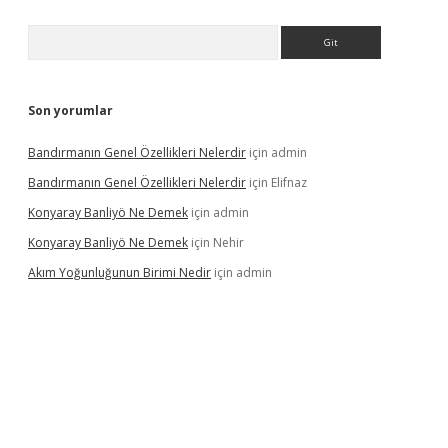
Arama
Son yorumlar
Bandırmanın Genel Özellikleri Nelerdir
için
admin
Bandırmanın Genel Özellikleri Nelerdir
için
Elifnaz
Konyaray Banliyö Ne Demek
için
admin
Konyaray Banliyö Ne Demek
için
Nehir
Akım Yoğunluğunun Birimi Nedir
için
admin
ergir.net