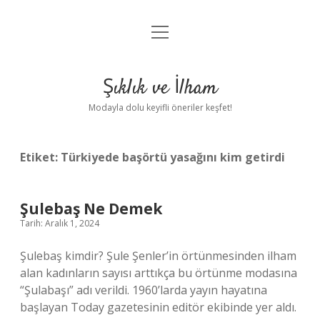
menüyü
Anasayfa
aç
Gizlilik Politikası
Şıklık ve İlham
Yasal Uyarı
Modayla dolu keyifli öneriler keşfet!
Hakkımızda
Etiket:
Türkiyede başörtü yasağını kim getirdi
Şulebaş Ne Demek
Tarih: Aralık 1, 2024
Şulebaş kimdir? Şule Şenler’in örtünmesinden ilham
alan kadınların sayısı arttıkça bu örtünme modasına
“Şulabaşı” adı verildi. 1960’larda yayın hayatına
başlayan Today gazetesinin editör ekibinde yer aldı.