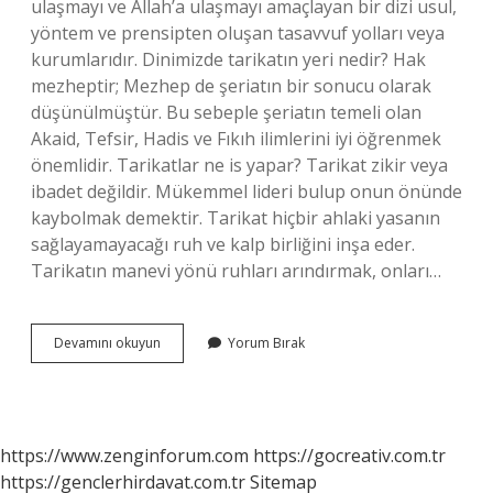
ulaşmayı ve Allah’a ulaşmayı amaçlayan bir dizi usul,
yöntem ve prensipten oluşan tasavvuf yolları veya
kurumlarıdır. Dinimizde tarikatın yeri nedir? Hak
mezheptir; Mezhep de şeriatın bir sonucu olarak
düşünülmüştür. Bu sebeple şeriatın temeli olan
Akaid, Tefsir, Hadis ve Fıkıh ilimlerini iyi öğrenmek
önemlidir. Tarikatlar ne is yapar? Tarikat zikir veya
ibadet değildir. Mükemmel lideri bulup onun önünde
kaybolmak demektir. Tarikat hiçbir ahlaki yasanın
sağlayamayacağı ruh ve kalp birliğini inşa eder.
Tarikatın manevi yönü ruhları arındırmak, onları…
Tarikatlar
Devamını okuyun
Yorum Bırak
Neye
Inanır
https://www.zenginforum.com
https://gocreativ.com.tr
https://genclerhirdavat.com.tr
Sitemap