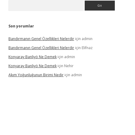
Arama
Son yorumlar
Bandırmanın Genel Özellikleri Nelerdir
için
admin
Bandırmanın Genel Özellikleri Nelerdir
için
Elifnaz
Konyaray Banliyö Ne Demek
için
admin
Konyaray Banliyö Ne Demek
için
Nehir
Akım Yoğunluğunun Birimi Nedir
için
admin
ergir.net