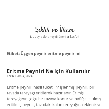
menüyü
Anasayfa
aç
Gizlilik Politikası
Şıklık ve İlham
Yasal Uyarı
Modayla dolu keyifli öneriler keşfet!
Hakkımızda
Etiket:
Üçgen peynir eritme peynir mi
Eritme Peyniri Ne Için Kullanılır
Tarih: Ekim 4, 2024
Eritme peyniri nasıl tüketilir? İşlenmiş peynir, bir
tavada tereyağı eritilerek hazırlanır. Erimiş
tereyağının çoğu bir tavaya konur ve hafifçe ısıtılmış
eritilmiş peynir, tavadaki kalan tereyağına eklenir ve