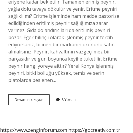
eriyene kadar bekletilir. Tamamen erimiş peynir,
yağla dolu tavaya dökülür ve yenir. Eritme peyniri
sağlıklı mı? Eritme işleminde ham madde pastörize
edildiğinden eritilmiş peynir sağlığımıza zarar
vermez. Gıda dolandırıcıları da eritilmiş peyniri
bozar. Eğer bilinçli olarak işlenmiş peynir tercih
ediyorsanız, bilinen bir markanın ürününü satın
almalısınız. Peynir, kahvaltının vazgeçilmez bir
parçasıdır ve gün boyunca keyifle tüketilir. Eritme
peynir hangi yöreye aittir? Yerel Konya işlenmiş
peyniri, bitki bolluğu yüksek, temiz ve serin
platolarda beslenen…
Eritme
Devamını okuyun
8 Yorum
Peyniri
Ne
Için
Kullanılır
https://www.zenginforum.com
https://gocreativ.com.tr