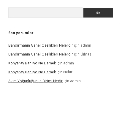
Arama
Son yorumlar
Bandırmanın Genel Özellikleri Nelerdir
için
admin
Bandırmanın Genel Özellikleri Nelerdir
için
Elifnaz
Konyaray Banliyö Ne Demek
için
admin
Konyaray Banliyö Ne Demek
için
Nehir
Akım Yoğunluğunun Birimi Nedir
için
admin
rgir.net