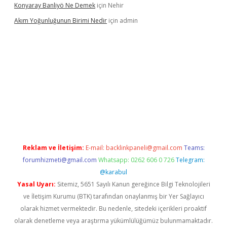
Konyaray Banliyö Ne Demek
için
Nehir
Akım Yoğunluğunun Birimi Nedir
için
admin
gir.net
Reklam ve İletişim:
E-mail:
backlinkpaneli@gmail.com
Teams:
forumhizmeti@gmail.com
Whatsapp: 0262 606 0 726
Telegram:
@karabul
Yasal Uyarı:
Sitemiz, 5651 Sayılı Kanun gereğince Bilgi Teknolojileri
ve İletişim Kurumu (BTK) tarafından onaylanmış bir Yer Sağlayıcı
olarak hizmet vermektedir. Bu nedenle, sitedeki içerikleri proaktif
olarak denetleme veya araştırma yükümlülüğümüz bulunmamaktadır.