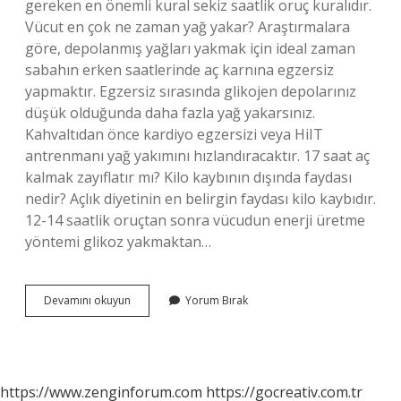
gereken en önemli kural sekiz saatlik oruç kuralıdır.
Vücut en çok ne zaman yağ yakar? Araştırmalara
göre, depolanmış yağları yakmak için ideal zaman
sabahın erken saatlerinde aç karnına egzersiz
yapmaktır. Egzersiz sırasında glikojen depolarınız
düşük olduğunda daha fazla yağ yakarsınız.
Kahvaltıdan önce kardiyo egzersizi veya HiIT
antrenmanı yağ yakımını hızlandıracaktır. 17 saat aç
kalmak zayıflatır mı? Kilo kaybının dışında faydası
nedir? Açlık diyetinin en belirgin faydası kilo kaybıdır.
12-14 saatlik oruçtan sonra vücudun enerji üretme
yöntemi glikoz yakmaktan…
Vücut
Devamını okuyun
Yorum Bırak
Kaç
Saat
Aç
Kaldıktan
Sonra
https://www.zenginforum.com
https://gocreativ.com.tr
Yağ