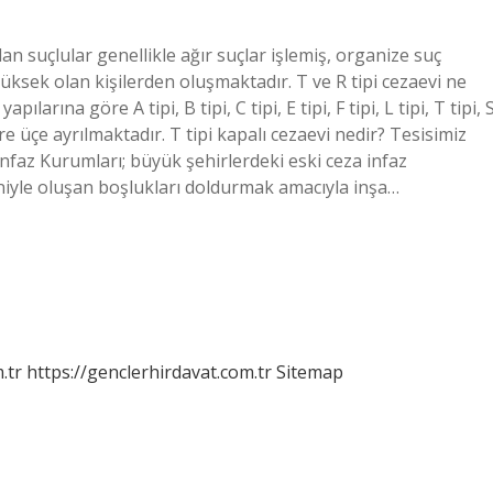
lan suçlular genellikle ağır suçlar işlemiş, organize suç
üksek olan kişilerden oluşmaktadır. T ve R tipi cezaevi ne
rına göre A tipi, B tipi, C tipi, E tipi, F tipi, L tipi, T tipi, 
re üçe ayrılmaktadır. T tipi kapalı cezaevi nedir? Tesisimiz
İnfaz Kurumları; büyük şehirlerdeki eski ceza infaz
eniyle oluşan boşlukları doldurmak amacıyla inşa…
.tr
https://genclerhirdavat.com.tr
Sitemap