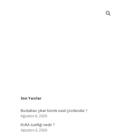
Sidebar
Son Yazılar
betexper giriş
betexpergir.net
Buzluktan çıkan börek nasıl çözdürülür ?
Ağustos 6, 2026
KUKA özelliği nedir ?
Ağustos 6, 2026