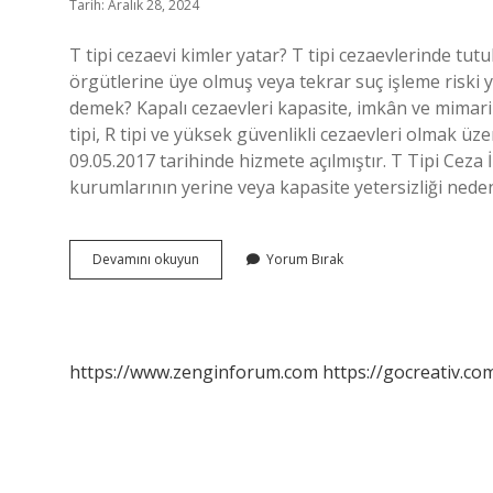
Tarih: Aralık 28, 2024
T tipi cezaevi kimler yatar? T tipi cezaevlerinde tutu
örgütlerine üye olmuş veya tekrar suç işleme riski y
demek? Kapalı cezaevleri kapasite, imkân ve mimari yapıla
tipi, R tipi ve yüksek güvenlikli cezaevleri olmak üze
09.05.2017 tarihinde hizmete açılmıştır. T Tipi Ceza 
kurumlarının yerine veya kapasite yetersizliği ned
T
Devamını okuyun
Yorum Bırak
Tipi
Kapalı
Cezaevi
Hangi
Suçları
https://www.zenginforum.com
https://gocreativ.com
Kapsar