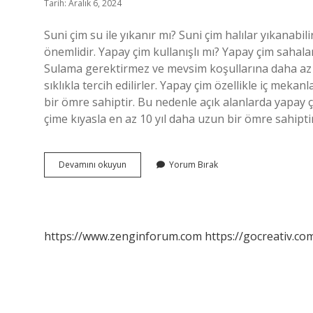
Tarih: Aralık 6, 2024
Suni çim su ile yıkanır mı? Suni çim halılar yıkanabi
önemlidir. Yapay çim kullanışlı mı? Yapay çim sahalar
Sulama gerektirmez ve mevsim koşullarına daha az d
sıklıkla tercih edilirler. Yapay çim özellikle iç mekan
bir ömre sahiptir. Bu nedenle açık alanlarda yapay çi
çime kıyasla en az 10 yıl daha uzun bir ömre sahipti
Suni
Devamını okuyun
Yorum Bırak
Çim
Ömrü
Ne
Kadardır
https://www.zenginforum.com
https://gocreativ.com