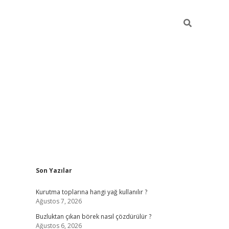
Sidebar
Son Yazılar
betexper giriş
betexpergir.net
Kurutma toplarına hangi yağ kullanılır ?
Ağustos 7, 2026
Buzluktan çıkan börek nasıl çözdürülür ?
Ağustos 6, 2026