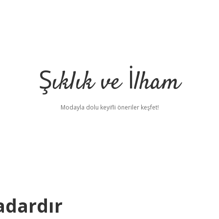
Şıklık ve İlham
Modayla dolu keyifli öneriler keşfet!
adardır