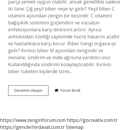
parça yemek uygun olabilir, ancak genellikle sadece
iki tane. Çiğ yeşil biber neye iyi gelir? Yeşil biber C
vitamini açısından zengin bir besindir. C vitamini
bağışıklık sistemini güçlendirir ve vücudun
enfeksiyonlara karşı direncini artırır. Ayrıca
antioksidan özelliği sayesinde hücre hasarını azaltır
ve hastalıklara karşı korur. Biber hangi organa iyi
gelir? Kırmızı biber lif açısından zengindir ve
mesane, sindirim ve mide ağrısına yardımcı olur.
Kullanıldığında sindirimi kolaylaştırabilir. Kırmızı
biber tüketen kişilerde stres…
Günde
Devamını okuyun
Yorum Bırak
Kaç
Tane
Biber
Yenmeli
https://www.zenginforum.com
https://gocreativ.com.tr
https://genclerhirdavat.com.tr
Sitemap