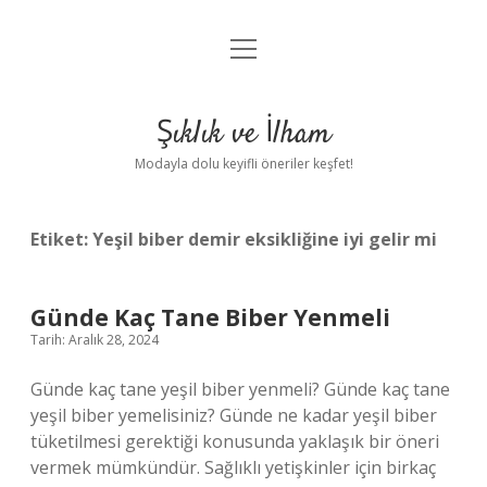
menüyü
Anasayfa
aç
Gizlilik Politikası
Şıklık ve İlham
Yasal Uyarı
Modayla dolu keyifli öneriler keşfet!
Hakkımızda
Etiket:
Yeşil biber demir eksikliğine iyi gelir mi
Günde Kaç Tane Biber Yenmeli
Tarih: Aralık 28, 2024
Günde kaç tane yeşil biber yenmeli? Günde kaç tane
yeşil biber yemelisiniz? Günde ne kadar yeşil biber
tüketilmesi gerektiği konusunda yaklaşık bir öneri
vermek mümkündür. Sağlıklı yetişkinler için birkaç