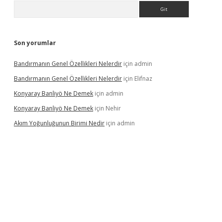
Arama
Son yorumlar
Bandırmanın Genel Özellikleri Nelerdir
için
admin
Bandırmanın Genel Özellikleri Nelerdir
için
Elifnaz
Konyaray Banliyö Ne Demek
için
admin
Konyaray Banliyö Ne Demek
için
Nehir
Akım Yoğunluğunun Birimi Nedir
için
admin
etexpergir.net