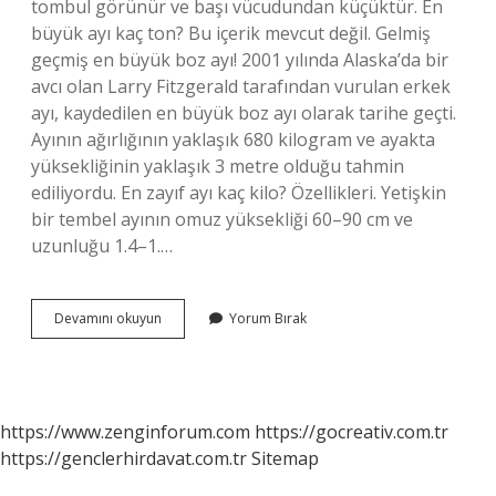
tombul görünür ve başı vücudundan küçüktür. En
büyük ayı kaç ton? Bu içerik mevcut değil. Gelmiş
geçmiş en büyük boz ayı! 2001 yılında Alaska’da bir
avcı olan Larry Fitzgerald tarafından vurulan erkek
ayı, kaydedilen en büyük boz ayı olarak tarihe geçti.
Ayının ağırlığının yaklaşık 680 kilogram ve ayakta
yüksekliğinin yaklaşık 3 metre olduğu tahmin
ediliyordu. En zayıf ayı kaç kilo? Özellikleri. Yetişkin
bir tembel ayının omuz yüksekliği 60–90 cm ve
uzunluğu 1.4–1.…
Dünyanın
Devamını okuyun
Yorum Bırak
En
Büyük
Ayı
Kaç
Kilo
https://www.zenginforum.com
https://gocreativ.com.tr
https://genclerhirdavat.com.tr
Sitemap