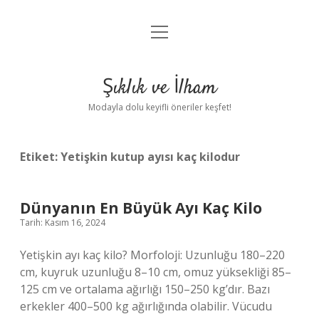
menüyü
Anasayfa
aç
Gizlilik Politikası
Şıklık ve İlham
Yasal Uyarı
Modayla dolu keyifli öneriler keşfet!
Hakkımızda
Etiket:
Yetişkin kutup ayısı kaç kilodur
Dünyanın En Büyük Ayı Kaç Kilo
Tarih: Kasım 16, 2024
Yetişkin ayı kaç kilo? Morfoloji: Uzunluğu 180–220
cm, kuyruk uzunluğu 8–10 cm, omuz yüksekliği 85–
125 cm ve ortalama ağırlığı 150–250 kg’dır. Bazı
erkekler 400–500 kg ağırlığında olabilir. Vücudu