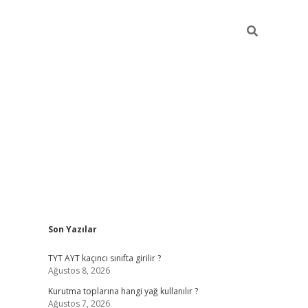
Sidebar
Son Yazılar
betexper giriş
betexpergir.net
TYT AYT kaçıncı sınıfta girilir ?
Ağustos 8, 2026
Kurutma toplarına hangi yağ kullanılır ?
Ağustos 7, 2026