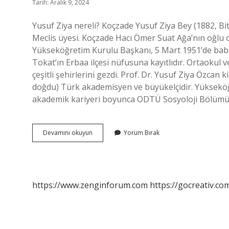
Tarih: Aralık 9, 2024
Yusuf Ziya nereli? Koçzade Yusuf Ziya Bey (1882, Bitlis
Meclis üyesi. Koçzade Hacı Ömer Suat Ağa’nın oğlu ol
Yükseköğretim Kurulu Başkanı, 5 Mart 1951’de baba
Tokat’ın Erbaa ilçesi nüfusuna kayıtlıdır. Ortaokul v
çeşitli şehirlerini gezdi. Prof. Dr. Yusuf Ziya Özcan
doğdu) Türk akademisyen ve büyükelçidir. Yüksekö
akademik kariyeri boyunca ODTÜ Sosyoloji Bölümü’
Yusuf
Devamını okuyun
Yorum Bırak
Ziya
Çelik
Kimdir
https://www.zenginforum.com
https://gocreativ.com