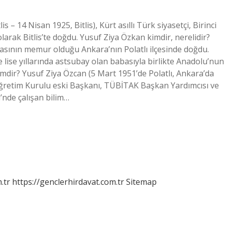
 – 14 Nisan 1925, Bitlis), Kürt asıllı Türk siyasetçi, Birinci
arak Bitlis’te doğdu. Yusuf Ziya Özkan kimdir, nerelidir?
sının memur olduğu Ankara’nın Polatlı ilçesinde doğdu.
e lise yıllarında astsubay olan babasıyla birlikte Anadolu’nun
 kimdir? Yusuf Ziya Özcan (5 Mart 1951’de Polatlı, Ankara’da
ğretim Kurulu eski Başkanı, TÜBİTAK Başkan Yardımcısı ve
nde çalışan bilim…
.tr
https://genclerhirdavat.com.tr
Sitemap