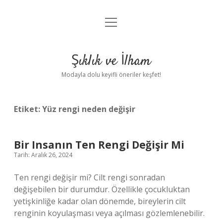
menüyü
Anasayfa
aç
Gizlilik Politikası
Şıklık ve İlham
Yasal Uyarı
Modayla dolu keyifli öneriler keşfet!
Hakkımızda
Etiket:
Yüz rengi neden değişir
Bir Insanın Ten Rengi Değişir Mi
Tarih: Aralık 26, 2024
Ten rengi değişir mi? Cilt rengi sonradan
değişebilen bir durumdur. Özellikle çocukluktan
yetişkinliğe kadar olan dönemde, bireylerin cilt
renginin koyulaşması veya açılması gözlemlenebilir.