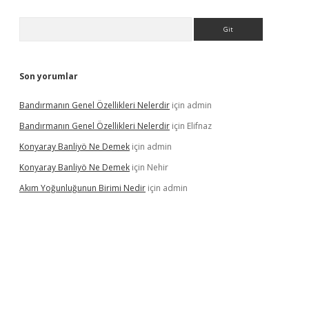
Arama
Son yorumlar
Bandırmanın Genel Özellikleri Nelerdir
için
admin
Bandırmanın Genel Özellikleri Nelerdir
için
Elifnaz
Konyaray Banliyö Ne Demek
için
admin
Konyaray Banliyö Ne Demek
için
Nehir
Akım Yoğunluğunun Birimi Nedir
için
admin
rgir.net