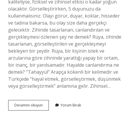
kaliteliyse, fiziksel ve zihinsel etkisi o kadar yoğun
olacaktır. Görselleştirirken, 5 duyunuzu da
kullanmalısınız. Olayı görür, duyar, koklar, hisseder
ve tadına bakarsa, bu olay size daha gerçekçi
gelecektir. Zihinde tasarlanan, canlandırılan ve
gerçekleşmesi özlenen şey ne demek? Rüya, zihinde
tasarlanan, görselleştirilen ve gerçekleşmeyi
bekleyen bir şeydir. Rüya, bir kişinin istek ve
arzularına göre zihninde yarattığı yapay bir ortam,
bir inanç, bir yanılsamadır. Hayalde canlandırma ne
demek? “Tahayyül” Arapça kökenli bir kelimedir ve
Türkçede “hayal etmek, görselleştirmek, düşünmek
veya görselleştirmek” anlamına gelir. Zihinsel…
Bir
Devamını okuyun
Yorum Bırak
Şeyi
Zihinde
Tasarlayıp
Canlandırmak