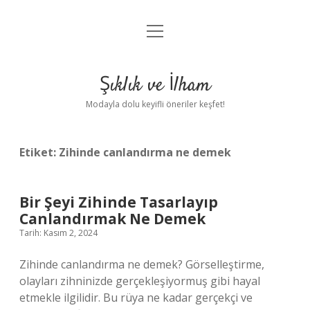
menüyü
Anasayfa
aç
Gizlilik Politikası
Şıklık ve İlham
Yasal Uyarı
Modayla dolu keyifli öneriler keşfet!
Hakkımızda
Etiket:
Zihinde canlandırma ne demek
Bir Şeyi Zihinde Tasarlayıp
Canlandırmak Ne Demek
Tarih: Kasım 2, 2024
Zihinde canlandırma ne demek? Görselleştirme,
olayları zihninizde gerçekleşiyormuş gibi hayal
etmekle ilgilidir. Bu rüya ne kadar gerçekçi ve