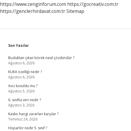
Ne
https://www.zenginforum.com
https://gocreativ.com.tr
Demek
https://genclerhirdavat.com.tr
Sitemap
Sidebar
Son Yazılar
Buzluktan çıkan börek nasıl çözdürülür ?
Ağustos 6, 2026
KUKA özelliği nedir ?
Ağustos 6, 2026
Avcı kovuldu mu ?
Ağustos 5, 2026
6. sınıfta veri nedir ?
Ağustos 3, 2026
Kasko hangi zararları karşılar ?
Temmuz 24, 2026
Hoparlör nedir 5. sınıf ?