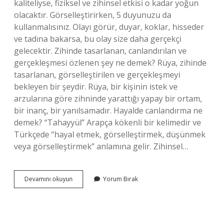
kaliteliyse, fiziksel ve zihinsel etkisi o kadar yoğun
olacaktır. Görselleştirirken, 5 duyunuzu da
kullanmalısınız. Olayı görür, duyar, koklar, hisseder
ve tadına bakarsa, bu olay size daha gerçekçi
gelecektir. Zihinde tasarlanan, canlandırılan ve
gerçekleşmesi özlenen şey ne demek? Rüya, zihinde
tasarlanan, görselleştirilen ve gerçekleşmeyi
bekleyen bir şeydir. Rüya, bir kişinin istek ve
arzularına göre zihninde yarattığı yapay bir ortam,
bir inanç, bir yanılsamadır. Hayalde canlandırma ne
demek? “Tahayyül” Arapça kökenli bir kelimedir ve
Türkçede “hayal etmek, görselleştirmek, düşünmek
veya görselleştirmek” anlamına gelir. Zihinsel…
Bir
Devamını okuyun
Yorum Bırak
Şeyi
Zihinde
Tasarlayıp
Canlandırmak