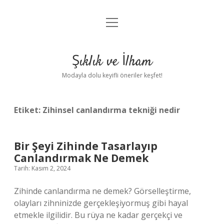
menüyü
Anasayfa
aç
Gizlilik Politikası
Şıklık ve İlham
Yasal Uyarı
Modayla dolu keyifli öneriler keşfet!
Hakkımızda
Etiket:
Zihinsel canlandırma tekniği nedir
Bir Şeyi Zihinde Tasarlayıp
Canlandırmak Ne Demek
Tarih: Kasım 2, 2024
Zihinde canlandırma ne demek? Görselleştirme,
olayları zihninizde gerçekleşiyormuş gibi hayal
etmekle ilgilidir. Bu rüya ne kadar gerçekçi ve