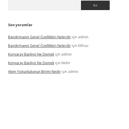
Arama
Son yorumlar
Bandırmanın Genel Özellikleri Nelerdir
için
admin
Bandırmanın Genel Özellikleri Nelerdir
için
Elifnaz
Konyaray Banliyö Ne Demek
için
admin
Konyaray Banliyö Ne Demek
için
Nehir
Akım Yoğunluğunun Birimi Nedir
için
admin
rgir.net