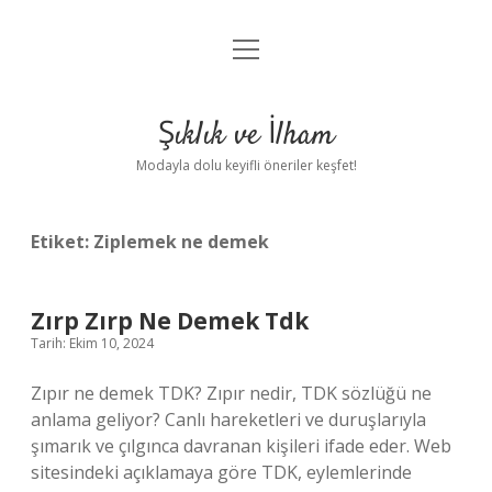
menüyü
Anasayfa
aç
Gizlilik Politikası
Şıklık ve İlham
Yasal Uyarı
Modayla dolu keyifli öneriler keşfet!
Hakkımızda
Etiket:
Ziplemek ne demek
Zırp Zırp Ne Demek Tdk
Tarih: Ekim 10, 2024
Zıpır ne demek TDK? Zıpır nedir, TDK sözlüğü ne
anlama geliyor? Canlı hareketleri ve duruşlarıyla
şımarık ve çılgınca davranan kişileri ifade eder. Web
sitesindeki açıklamaya göre TDK, eylemlerinde