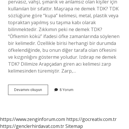
pervasız, vahşi, şımarık ve anlamsız olan kişiler için
kullanılan bir sıfattır. Maşrapa ne demek TDK? TDK
sözlüğüne göre “kupa” kelimesi, metal, plastik veya
topraktan yapılmış su taşıma kabı olarak
bilinmektedir. Zıkkımın peki ne demek TDK?
“Öfkemin kökü” ifadesi öfke zamanlarında söylenen
bir kelimedir. Özellikle birisi herhangi bir durumda
öfkelendiğinde, bu onun diğer tarafa olan öfkesini
ve kızgınlığını gösterme yoludur. Izdırap ne demek
TDK? Dilimize Arapçadan giren acı kelimesi zarp
kelimesinden türemiştir. Zarp,…
Zırp
Devamını okuyun
8 Yorum
Zırp
Ne
Demek
Tdk
https://www.zenginforum.com
https://gocreativ.com.tr
https://genclerhirdavat.com.tr
Sitemap