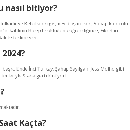
nasıl bitiyor?
ülkadir ve Betül sınırı geçmeyi başarırken, Vahap kontrolü
’ın katilinin Halep’te olduğunu öğrendiğinde, Fikret’in
dalete teslim eder.
a 2024?
n, başrolünde İnci Türkay, Şahap Sayılgan, Jess Molho gibi
bölümleriyle Star’a geri dönüyor!
?
şmaktadır.
Saat Kaçta?