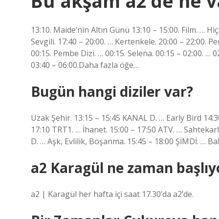
Bu akşam a2’de ne v
13:10. Maide’nin Altın Günü 13:10 – 15:00. Film. … Hiçb
Sevgili. 17:40 – 20:00. … Kertenkele. 20:00 – 22:00.
00:15. Pembe Dizi. … 00:15. Selena. 00:15 – 02:00. … 0
03:40 – 06:00.Daha fazla öğe…
Bugün hangi diziler var?
Uzak Şehir. 13:15 – 15:45 KANAL D. … Early Bird 14:
17:10 TRT1. … İhanet. 15:00 – 17:50 ATV. … Sahtekar
D. … Aşk, Evlilik, Boşanma. 15:45 – 18:00 ŞİMDİ. … 
a2 Karagül ne zaman başlıy
a2 | Karagül her hafta içi saat 17.30’da a2’de.