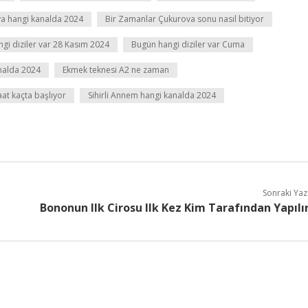
a hangi kanalda 2024
Bir Zamanlar Çukurova sonu nasıl bitiyor
gi diziler var 28 Kasım 2024
Bugün hangi diziler var Cuma
nalda 2024
Ekmek teknesi A2 ne zaman
aat kaçta başlıyor
Sihirli Annem hangi kanalda 2024
Sonraki Yaz
Bononun Ilk Cirosu Ilk Kez Kim Tarafından Yapılı