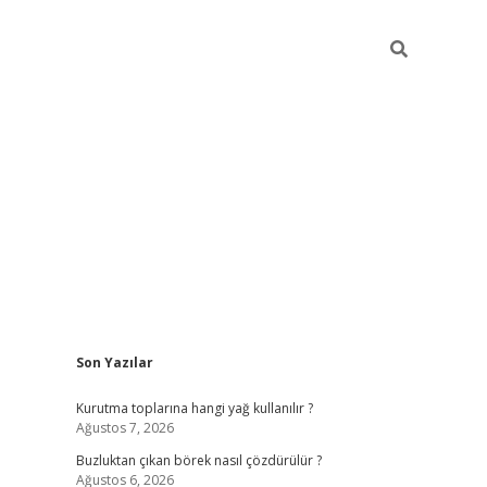
Sidebar
Son Yazılar
betexper giriş
betexpergir.net
Kurutma toplarına hangi yağ kullanılır ?
Ağustos 7, 2026
Buzluktan çıkan börek nasıl çözdürülür ?
Ağustos 6, 2026