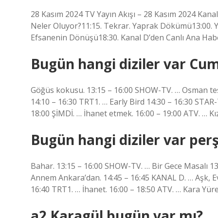
28 Kasım 2024 TV Yayın Akışı – 28 Kasım 2024 Kanal D
Neler Oluyor?11:15. Tekrar. Yaprak Dökümü13:00. Ye
Efsanenin Dönüşü18:30. Kanal D’den Canlı Ana Hab
Bugün hangi diziler var Cu
Göğüs kokusu. 13:15 – 16:00 SHOW-TV. … Osman tesis
14:10 – 16:30 TRT1. … Early Bird 14:30 – 16:30 STAR-
18:00 ŞİMDİ. … İhanet etmek. 16:00 – 19:00 ATV. … K
Bugün hangi diziler var pe
Bahar. 13:15 – 16:00 SHOW-TV. … Bir Gece Masalı 13
Annem Ankara’dan. 14:45 – 16:45 KANAL D. … Aşk, Evl
16:40 TRT1. … İhanet. 16:00 – 18:50 ATV. … Kara Yü
a2 Karagül bugün var mı?