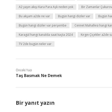
A2 yayın akışı Kara Para Aşk neden yok
Bir Zamanlar Çukurov
Bu akşam a2de ne var
Bugün hangi diziler var
Bugün han
Bugün hangi diziler var perşembe
Cennet Mahallesi hangi ka
Karagül hangi kanalda saat kaçta 2024
Kırgın Çiçekler a2de s
TV 2de bugün neler var
Önceki Yazı
Taş Basmak Ne Demek
Bir yanıt yazın