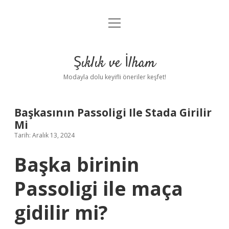
menüyü
Anasayfa
aç
Gizlilik Politikası
Şıklık ve İlham
Yasal Uyarı
Modayla dolu keyifli öneriler keşfet!
Hakkımızda
Başkasının Passoligi Ile Stada Girilir
Mi
Tarih: Aralık 13, 2024
Başka birinin
Passoligi ile maça
gidilir mi?