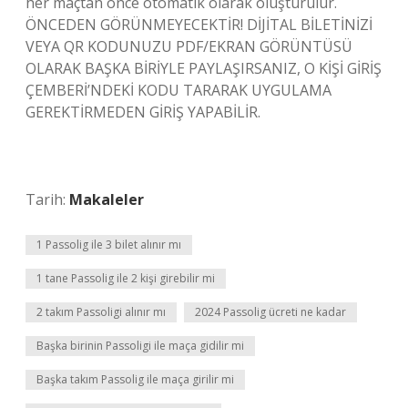
her maçtan önce otomatik olarak oluşturulur.
ÖNCEDEN GÖRÜNMEYECEKTİR! DİJİTAL BİLETİNİZİ
VEYA QR KODUNUZU PDF/EKRAN GÖRÜNTÜSÜ
OLARAK BAŞKA BİRİYLE PAYLAŞIRSANIZ, O KİŞİ GİRİŞ
ÇEMBERİ’NDEKİ KODU TARARAK UYGULAMA
GEREKTİRMEDEN GİRİŞ YAPABİLİR.
Tarih:
Makaleler
1 Passolig ile 3 bilet alınır mı
1 tane Passolig ile 2 kişi girebilir mi
2 takım Passoligi alınır mı
2024 Passolig ücreti ne kadar
Başka birinin Passoligi ile maça gidilir mi
Başka takım Passolig ile maça girilir mi