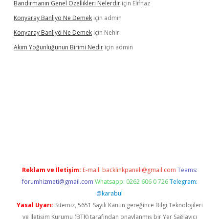
Bandırmanın Genel Özellikleri Nelerdir
için
Elifnaz
Konyaray Banliyö Ne Demek
için
admin
Konyaray Banliyö Ne Demek
için
Nehir
Akım Yoğunluğunun Birimi Nedir
için
admin
xper giriş
betexpergir.net
Reklam ve İletişim:
E-mail:
backlinkpaneli@gmail.com
Teams:
forumhizmeti@gmail.com
Whatsapp: 0262 606 0 726
Telegram:
@karabul
Yasal Uyarı:
Sitemiz, 5651 Sayılı Kanun gereğince Bilgi Teknolojileri
ve İletişim Kurumu (BTK) tarafından onaylanmış bir Yer Sağlayıcı