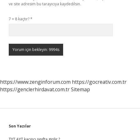
ve site adresim bu tarayıcıya kaydedilsin.
7 + 8 kaçtır?
*
https://www.zenginforum.com
https://gocreativ.com.tr
https://genclerhirdavat.com.tr
Sitemap
Sidebar
Son Yazılar
TYT AYT kaçıncı sınıfta girilir ?