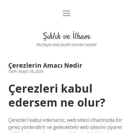
menüyü
Anasayfa
aç
Gizlilik Politikası
Şıklık ve İlham
Yasal Uyarı
Modayla dolu keyifli öneriler keşfet!
Hakkımızda
Çerezlerin Amacı Nedir
Tarih: Mayıs 18, 2025
Çerezleri kabul
edersem ne olur?
Çerezleri kabul ederseniz, web sitesi cihazınızda bir
çerez yönlendirir ve gelecekteki web sitesini ziyaret