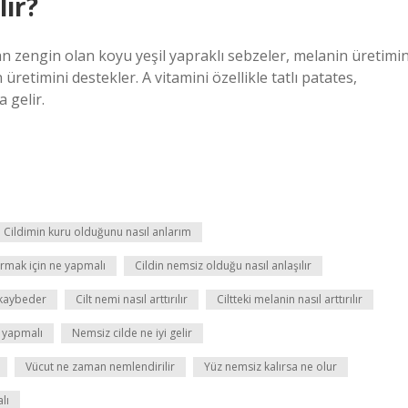
lır?
an zengin olan koyu yeşil yapraklı sebzeler, melanin üretimin
üretimini destekler. A vitamini özellikle tatlı patates,
 gelir.
Cildimin kuru olduğunu nasıl anlarım
tırmak için ne yapmalı
Cildin nemsiz olduğu nasıl anlaşılır
 kaybeder
Cilt nemi nasıl arttırılır
Ciltteki melanin nasıl arttırılır
 yapmalı
Nemsiz cilde ne iyi gelir
Vücut ne zaman nemlendirilir
Yüz nemsiz kalırsa ne olur
lı