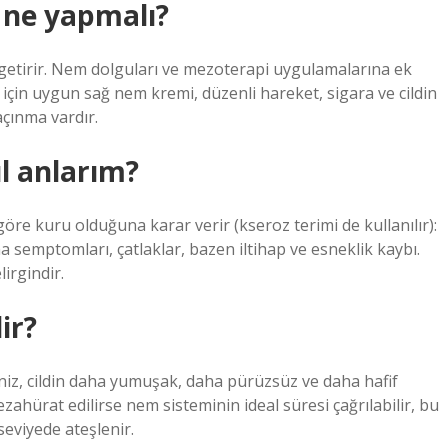
n ne yapmalı?
e getirir. Nem dolguları ve mezoterapi uygulamalarına ek
ipi için uygun sağ nem kremi, düzenli hareket, sigara ve cildin
açınma vardır.
l anlarım?
 göre kuru olduğuna karar verir (kseroz terimi de kullanılır):
 semptomları, çatlaklar, bazen iltihap ve esneklik kaybı.
lirgindir.
ir?
iz, cildin daha yumuşak, daha pürüzsüz ve daha hafif
zahürat edilirse nem sisteminin ideal süresi çağrılabilir, bu
eviyede ateşlenir.