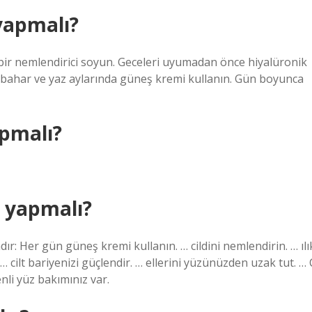
yapmalı?
 bir nemlendirici soyun. Geceleri uyumadan önce hiyalüronik
e ilkbahar ve yaz aylarında güneş kremi kullanın. Gün boyunca
apmalı?
e yapmalı?
ır: Her gün güneş kremi kullanın. … cildini nemlendirin. … ılı
 … cilt bariyenizi güçlendir. … ellerini yüzünüzden uzak tut. … 
li yüz bakımınız var.