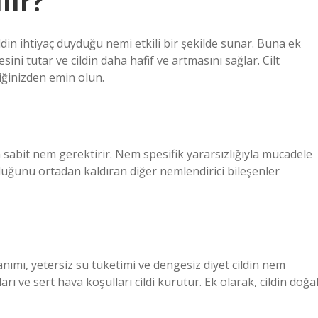
lır?
ildin ihtiyaç duyduğu nemi etkili bir şekilde sunar. Buna ek
ini tutar ve cildin daha hafif ve artmasını sağlar. Cilt
iğinizden emin olun.
 sabit nem gerektirir. Nem spesifik yararsızlığıyla mücadele
uzluğunu ortadan kaldıran diğer nemlendirici bileşenler
anımı, yetersiz su tüketimi ve dengesiz diyet cildin nem
rı ve sert hava koşulları cildi kurutur. Ek olarak, cildin doğa