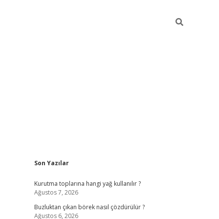
Sidebar
Son Yazılar
betexper giriş
betexpergir.net
Kurutma toplarına hangi yağ kullanılır ?
Ağustos 7, 2026
Buzluktan çıkan börek nasıl çözdürülür ?
Ağustos 6, 2026