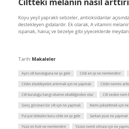
Ciltteki melanin nasıl arttırı
Koyu yeşil yapraklı sebzeler, antioksidanlar açısınd
destekleyen gıdalardır. Ek olarak, A vitamini melanin 
ıspanak, havuç ve bezelye gibi yiyeceklerde meydana
Tarih:
Makaleler
Aşırı cilt kuruluğuna ne iyi gelir
Cildi en iyi ne nemlendirir
Cildin elastikiyetini artırmak için ne yapmalı
Cildin nemini art
Cilt kuruluğu hangi vitamin eksikliğinden olur
Cilt neden nem
Genç görünen bir cilt için ne yapmalı
Nemi yükseltmek için ne
Pul pul dökülen kuru cilde ne iyi gelir
Sarkan yüze ne yapmalı
Yüzü en hızlı ne nemlendirir
Yüzün nemli olması için ne yapma