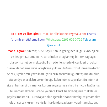
xper giriş
betexpergir.net
Reklam ve İletişim:
E-mail:
backlinkpaneli@gmail.com
Teams:
forumhizmeti@gmail.com
Whatsapp: 0262 606 0 726
Telegram:
@karabul
Yasal Uyarı:
Sitemiz, 5651 Sayılı Kanun gereğince Bilgi Teknolojileri
ve İletişim Kurumu (BTK) tarafından onaylanmış bir Yer Sağlayıcı
olarak hizmet vermektedir. Bu nedenle, sitedeki içerikleri proaktif
olarak denetleme veya araştırma yükümlülüğümüz bulunmamaktadır.
Ancak, üyelerimiz yazdıkları içeriklerin sorumluluğunu taşımakta olup,
siteye üye olarak bu sorumluluğu kabul etmiş sayılırlar. Bu internet
sitesi, herhangi bir marka, kurum veya şahıs şirketi ile hiçbir bağlantısı
bulunmamaktadır. Sitede yalnızca kendi hazırladığımız makaleler
paylaşılmaktadır. Burada yer alan içerikler haber niteliği taşımamakta
olup, gerçek kurum ve kişiler hakkında paylaşım yapılmamaktadır.