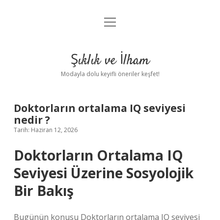
menüyü
Anasayfa
aç
Gizlilik Politikası
Şıklık ve İlham
Yasal Uyarı
Modayla dolu keyifli öneriler keşfet!
Hakkımızda
Doktorların ortalama IQ seviyesi
nedir ?
Tarih: Haziran 12, 2026
Doktorların Ortalama IQ
Seviyesi Üzerine Sosyolojik
Bir Bakış
Bugünün konusu Doktorların ortalama IQ seviyesi