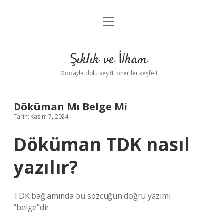
menüyü
Anasayfa
aç
Gizlilik Politikası
Şıklık ve İlham
Yasal Uyarı
Modayla dolu keyifli öneriler keşfet!
Hakkımızda
Döküman Mı Belge Mi
Tarih: Kasım 7, 2024
Döküman TDK nasıl
yazılır?
TDK bağlamında bu sözcüğün doğru yazımı
“belge”dir.