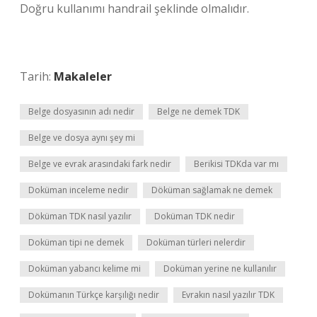
Doğru kullanımı handrail şeklinde olmalıdır.
Tarih:
Makaleler
Belge dosyasının adı nedir
Belge ne demek TDK
Belge ve dosya aynı şey mi
Belge ve evrak arasındaki fark nedir
Berikisi TDKda var mı
Doküman inceleme nedir
Döküman sağlamak ne demek
Döküman TDK nasıl yazılır
Doküman TDK nedir
Doküman tipi ne demek
Doküman türleri nelerdir
Doküman yabancı kelime mi
Doküman yerine ne kullanılır
Dokümanın Türkçe karşılığı nedir
Evrakın nasıl yazılır TDK