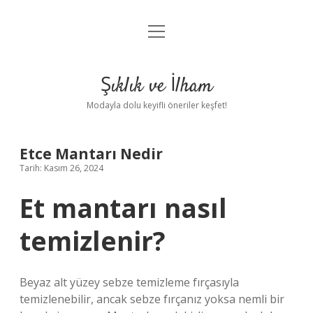
menüyü
Anasayfa
aç
Gizlilik Politikası
Şıklık ve İlham
Yasal Uyarı
Modayla dolu keyifli öneriler keşfet!
Hakkımızda
Etce Mantarı Nedir
Tarih: Kasım 26, 2024
Et mantarı nasıl
temizlenir?
Beyaz alt yüzey sebze temizleme fırçasıyla
temizlenebilir, ancak sebze fırçanız yoksa nemli bir