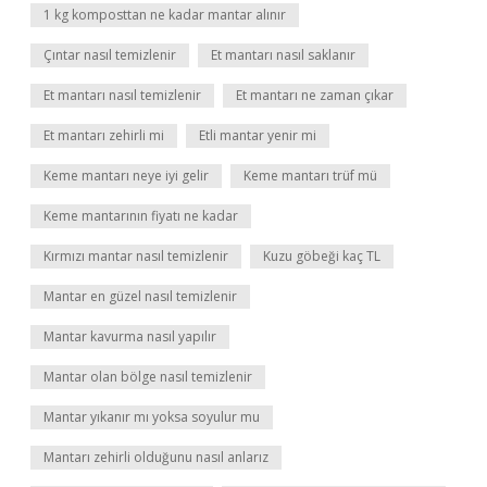
1 kg komposttan ne kadar mantar alınır
Çıntar nasıl temizlenir
Et mantarı nasıl saklanır
Et mantarı nasıl temizlenir
Et mantarı ne zaman çıkar
Et mantarı zehirli mi
Etli mantar yenir mi
Keme mantarı neye iyi gelir
Keme mantarı trüf mü
Keme mantarının fiyatı ne kadar
Kırmızı mantar nasıl temizlenir
Kuzu göbeği kaç TL
Mantar en güzel nasıl temizlenir
Mantar kavurma nasıl yapılır
Mantar olan bölge nasıl temizlenir
Mantar yıkanır mı yoksa soyulur mu
Mantarı zehirli olduğunu nasıl anlarız