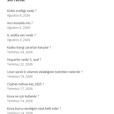
Sidebar
Son Yazılar
KUKA özelliği nedir ?
Ağustos 6, 2026
Avcı kovuldu mu ?
Ağustos 5, 2026
6. sınıfta veri nedir ?
Ağustos 3, 2026
Kasko hangi zararları karşılar ?
Temmuz 24, 2026
Hoparlör nedir 5. sınıf ?
Temmuz 22, 2026
Uzun süreli D vitamini eksikliğinin belirtileri nelerdir ?
Temmuz 18, 2026
Ceyhan nüfusu kaç 2025 ?
Temmuz 17, 2026
Kova ne için kullanılır ?
Temmuz 14, 2026
Kova burcu sevdiğini nasıl belli eder ?
Temmuz 14, 2026