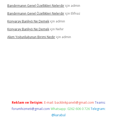
Bandırmanın Genel Özellikleri Nelerdir
için
admin
Bandırmanın Genel Özellikleri Nelerdir
için
Elifnaz
Konyaray Banliyö Ne Demek
için
admin
Konyaray Banliyö Ne Demek
için
Nehir
Akım Yoğunluğunun Birimi Nedir
için
admin
xper giriş
betexpergir.net
Reklam ve İletişim:
E-mail:
backlinkpaneli@gmail.com
Teams:
forumhizmeti@gmail.com
Whatsapp: 0262 606 0 726
Telegram:
@karabul