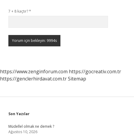
7 + 8 kaçtır?
*
https://www.zenginforum.com
https://gocreativ.com.tr
https://genclerhirdavat.com.tr
Sitemap
Sidebar
Son Yazılar
Müdellel olmak ne demek ?
Ağustos 10, 2026