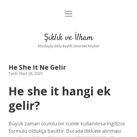
menüyü
Anasayfa
aç
Gizlilik Politikası
Şıklık ve İlham
Yasal Uyarı
Modayla dolu keyifli öneriler keşfet!
Hakkımızda
He She It Ne Gelir
Tarih: Mart 28, 2025
He she it hangi ek
gelir?
Büyük zaman olumlu bir cümle kullanılırsa İngilizce
formülü oldukça basittir. Burada dikkate alınması