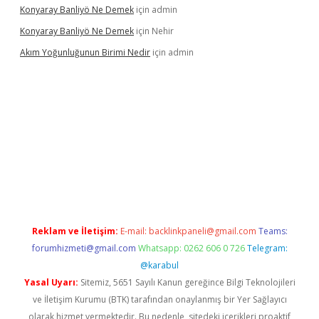
Konyaray Banliyö Ne Demek
için
admin
Konyaray Banliyö Ne Demek
için
Nehir
Akım Yoğunluğunun Birimi Nedir
için
admin
texper giriş
betexpergir.net
Reklam ve İletişim:
E-mail:
backlinkpaneli@gmail.com
Teams:
forumhizmeti@gmail.com
Whatsapp: 0262 606 0 726
Telegram:
@karabul
Yasal Uyarı:
Sitemiz, 5651 Sayılı Kanun gereğince Bilgi Teknolojileri
ve İletişim Kurumu (BTK) tarafından onaylanmış bir Yer Sağlayıcı
olarak hizmet vermektedir. Bu nedenle, sitedeki içerikleri proaktif