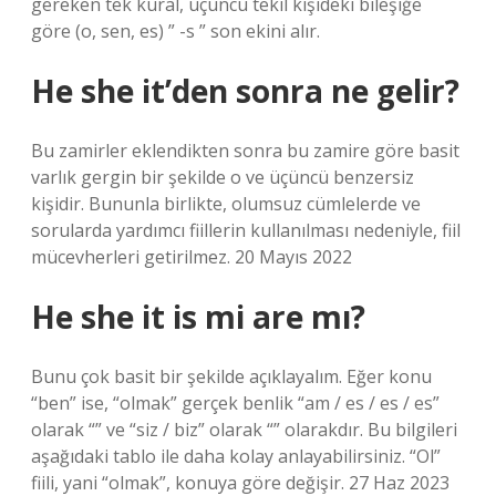
gereken tek kural, üçüncü tekil kişideki bileşiğe
göre (o, sen, es) ” -s ” son ekini alır.
He she it’den sonra ne gelir?
Bu zamirler eklendikten sonra bu zamire göre basit
varlık gergin bir şekilde o ve üçüncü benzersiz
kişidir. Bununla birlikte, olumsuz cümlelerde ve
sorularda yardımcı fiillerin kullanılması nedeniyle, fiil
mücevherleri getirilmez. 20 Mayıs 2022
He she it is mi are mı?
Bunu çok basit bir şekilde açıklayalım. Eğer konu
“ben” ise, “olmak” gerçek benlik “am / es / es / es”
olarak “” ve “siz / biz” olarak “” olarakdır. Bu bilgileri
aşağıdaki tablo ile daha kolay anlayabilirsiniz. “Ol”
fiili, yani “olmak”, konuya göre değişir. 27 Haz 2023