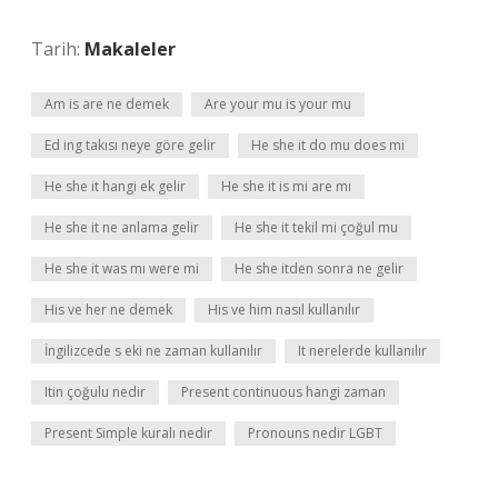
Tarih:
Makaleler
Am is are ne demek
Are your mu is your mu
Ed ing takısı neye göre gelir
He she it do mu does mi
He she it hangi ek gelir
He she it is mi are mı
He she it ne anlama gelir
He she it tekil mi çoğul mu
He she it was mı were mi
He she itden sonra ne gelir
His ve her ne demek
His ve him nasıl kullanılır
İngilizcede s eki ne zaman kullanılır
It nerelerde kullanılır
Itin çoğulu nedir
Present continuous hangi zaman
Present Simple kuralı nedir
Pronouns nedir LGBT