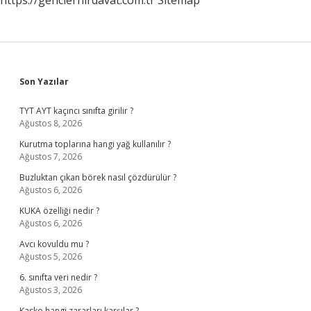
https://genclerhirdavat.com.tr
Sitemap
Sidebar
Son Yazılar
TYT AYT kaçıncı sınıfta girilir ?
Ağustos 8, 2026
Kurutma toplarına hangi yağ kullanılır ?
Ağustos 7, 2026
Buzluktan çıkan börek nasıl çözdürülür ?
Ağustos 6, 2026
KUKA özelliği nedir ?
Ağustos 6, 2026
Avcı kovuldu mu ?
Ağustos 5, 2026
6. sınıfta veri nedir ?
Ağustos 3, 2026
Kasko hangi zararları karşılar ?