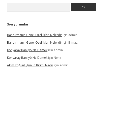
Arama
Son yorumlar
Bandırmanın Genel Özellikleri Nelerdir
için
admin
Bandırmanın Genel Özellikleri Nelerdir
için
Elifnaz
Konyaray Banliyö Ne Demek
için
admin
Konyaray Banliyö Ne Demek
için
Nehir
Akım Yoğunluğunun Birimi Nedir
için
admin
per giriş
betexpergir.net