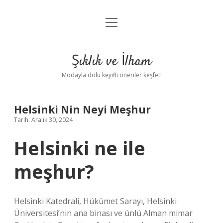
menüyü
Anasayfa
aç
Gizlilik Politikası
Şıklık ve İlham
Yasal Uyarı
Modayla dolu keyifli öneriler keşfet!
Hakkımızda
Helsinki Nin Neyi Meşhur
Tarih: Aralık 30, 2024
Helsinki ne ile
meşhur?
Helsinki Katedrali, Hükümet Sarayı, Helsinki
Üniversitesi’nin ana binası ve ünlü Alman mimar