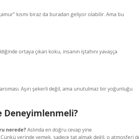
“çamur” kısmı biraz da buradan geliyor olabilir. Ama bu
dildiğinde ortaya çıkan koku, insanın iştahını yavaşça
tık aroması. Aşırı şekerli değil, ama unutulmaz bir yoğunluğu
e Deneyimlenmeli?
ru nerede?
Aslında en doğru cevap yine
. Çünkü yerinde yemek, sadece tat almak değil, o atmosferi d