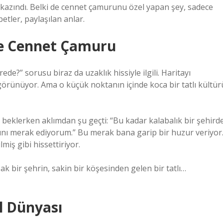
 kazındı. Belki de cennet çamurunu özel yapan şey, sadece
tler, paylaşılan anlar.
 ve Cennet Çamuru
ede?” sorusu biraz da uzaklık hissiyle ilgili. Haritayı
görünüyor. Ama o küçük noktanın içinde koca bir tatlı kültür
beklerken aklımdan şu geçti: “Bu kadar kalabalık bir şehird
rını merak ediyorum.” Bu merak bana garip bir huzur veriyor
iş gibi hissettiriyor.
k bir şehrin, sakin bir köşesinden gelen bir tatlı…
 Dünyası