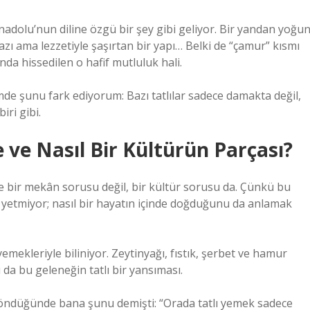
dolu’nun diline özgü bir şey gibi geliyor. Bir yandan yoğun
zı ama lezzetiyle şaşırtan bir yapı… Belki de “çamur” kısmı
nda hissedilen o hafif mutluluk hali.
e şunu fark ediyorum: Bazı tatlılar sadece damakta değil,
iri gibi.
ve Nasıl Bir Kültürün Parçası?
e bir mekân sorusu değil, bir kültür sorusu da. Çünkü bu
k yetmiyor; nasıl bir hayatın içinde doğduğunu da anlamak
emekleriyle biliniyor. Zeytinyağı, fıstık, şerbet ve hamur
 da bu geleneğin tatlı bir yansıması.
öndüğünde bana şunu demişti: “Orada tatlı yemek sadece