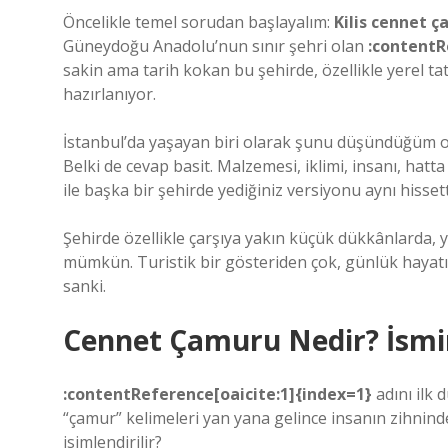
Öncelikle temel sorudan başlayalım:
Kilis cennet 
Güneydoğu Anadolu’nun sınır şehri olan
:contentR
sakin ama tarih kokan bu şehirde, özellikle yerel ta
hazırlanıyor.
İstanbul’da yaşayan biri olarak şunu düşündüğüm olu
Belki de cevap basit. Malzemesi, iklimi, insanı, hatta
ile başka bir şehirde yediğiniz versiyonu aynı hisset
Şehirde özellikle çarşıya yakın küçük dükkânlarda, ye
mümkün. Turistik bir gösteriden çok, günlük hayatın
sanki.
Cennet Çamuru Nedir? İsmini
:contentReference[oaicite:1]{index=1}
adını ilk 
“çamur” kelimeleri yan yana gelince insanın zihninde
isimlendirilir?