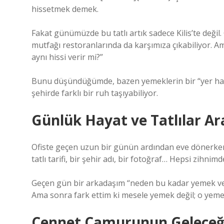
hissetmek demek.
Fakat günümüzde bu tatlı artık sadece Kilis’te değil
mutfağı restoranlarında da karşımıza çıkabiliyor. Am
aynı hissi verir mi?”
Bunu düşündüğümde, bazen yemeklerin bir “yer hafıza
şehirde farklı bir ruh taşıyabiliyor.
Günlük Hayat ve Tatlılar 
Ofiste geçen uzun bir günün ardından eve dönerken
tatlı tarifi, bir şehir adı, bir fotoğraf… Hepsi zihn
Geçen gün bir arkadaşım “neden bu kadar yemek ve
Ama sonra fark ettim ki mesele yemek değil; o yemekl
Cennet Çamurunun Geleceği