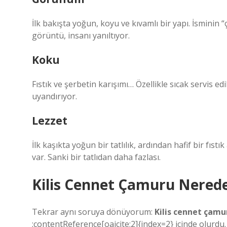
İlk bakışta yoğun, koyu ve kıvamlı bir yapı. İsminin 
görüntü, insanı yanıltıyor.
Koku
Fıstık ve şerbetin karışımı… Özellikle sıcak servis e
uyandırıyor.
Lezzet
İlk kaşıkta yoğun bir tatlılık, ardından hafif bir fıs
var. Sanki bir tatlıdan daha fazlası.
Kilis Cennet Çamuru Nered
Tekrar aynı soruya dönüyorum:
Kilis cennet çamu
:contentReference[oaicite:2]{index=2} içinde olurdu