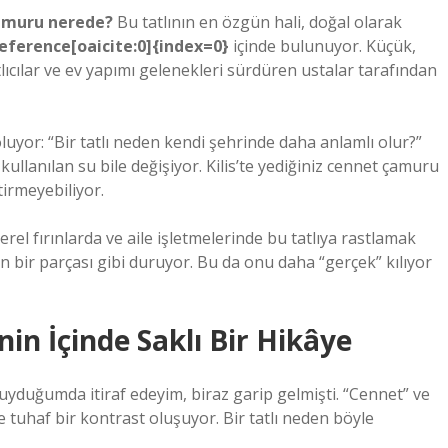
çamuru nerede?
Bu tatlının en özgün hali, doğal olarak
eference[oaicite:0]{index=0}
içinde bulunuyor. Küçük,
tlıcılar ve ev yapımı gelenekleri sürdüren ustalar tarafından
yor: “Bir tatlı neden kendi şehrinde daha anlamlı olur?”
 kullanılan su bile değişiyor. Kilis’te yediğiniz cennet çamuru
tirmeyebiliyor.
rel fırınlarda ve aile işletmelerinde bu tatlıya rastlamak
 bir parçası gibi duruyor. Bu da onu daha “gerçek” kılıyor
n İçinde Saklı Bir Hikâye
duyduğumda itiraf edeyim, biraz garip gelmişti. “Cennet” ve
 tuhaf bir kontrast oluşuyor. Bir tatlı neden böyle