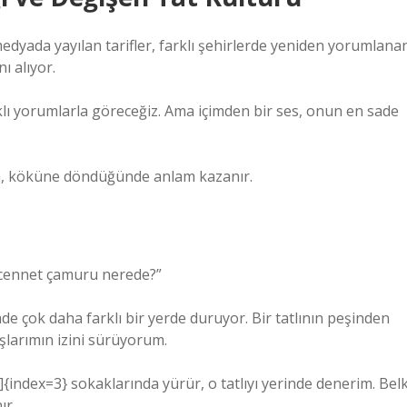
dyada yayılan tarifler, farklı şehirlerde yeniden yorumlana
 alıyor.
rklı yorumlarla göreceğiz. Ama içimden bir ses, onun en sade
sin, köküne döndüğünde anlam kazanır.
 cennet çamuru nerede?”
mde çok daha farklı bir yerde duruyor. Bir tatlının peşinden
şlarımın izini sürüyorum.
{index=3} sokaklarında yürür, o tatlıyı yerinde denerim. Belk
ır.