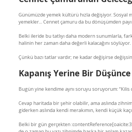
Günümüzde yemek kültürü hızla değişiyor. Sosyal me
yemekler… Cennet çamuru da bu dönüşümden payını
Belki ileride bu tatlıyı daha modern sunumlarla, fa
halinin her zaman daha değerli kalacağını söylüyor.
Çünkü bazı tatlar vardır; ne kadar değişirse değiş
Kapanış Yerine Bir Düşünce
Bugün yine kendime aynı soruyu soruyorum: “Kilis
Cevap haritada bir şehir olabilir, ama aslında zihni
giderken aslında kendi merakımın, kendi küçük kaçı
Belki bir gün gerçekten :contentReference[oaicite:3]
de o zaman bu yazı zihnimde başka bir anlam kazan