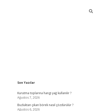
Sidebar
Son Yazılar
betexper giriş
betexpergir.net
Kurutma toplarına hangi yağ kullanılır ?
Ağustos 7, 2026
Buzluktan çıkan börek nasıl çözdürülür ?
Ağustos 6, 2026