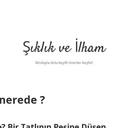
Şıklık ve İlham
Modayla dolu keyifli öneriler keşfet!
 nerede ?
? Bir Tatlının Peşine Düşen