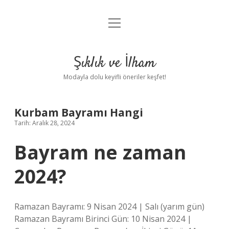
menüyü
Anasayfa
aç
Gizlilik Politikası
Şıklık ve İlham
Yasal Uyarı
Modayla dolu keyifli öneriler keşfet!
Hakkımızda
Kurbam Bayramı Hangi
Tarih: Aralık 28, 2024
Bayram ne zaman
2024?
Ramazan Bayramı: 9 Nisan 2024 | Salı (yarım gün)
Ramazan Bayramı Birinci Gün: 10 Nisan 2024 |